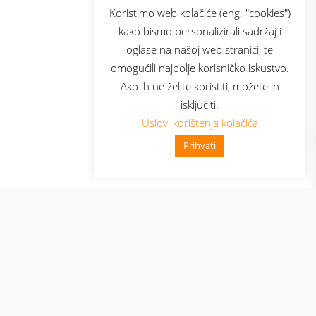
sluga
Prijava za newsletter
Koristimo web kolačiće (eng. "cookies")
kako bismo personalizirali sadržaj i
oglase na našoj web stranici, te
elecom
omogućili najbolje korisničko iskustvo.
Ako ih ne želite koristiti, možete ih
isključiti.
Uslovi korištenja kolačića
Prihvati
👋 Zdravo, kako mogu pomoći?