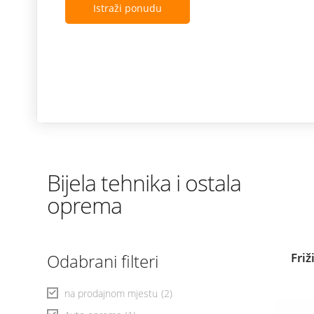
Istraži ponudu
Bijela tehnika i ostala
oprema
Odabrani filteri
Fri
na prodajnom mjestu
(2)