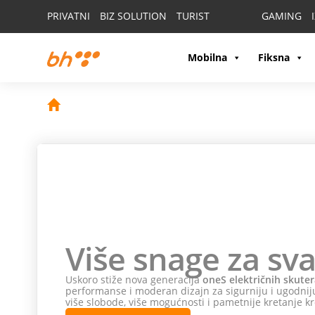
PRIVATNI
BIZ SOLUTION
TURIST
GAMING
Mobilna
Fiksna
Više snage za sva
Uskoro stiže nova generacija
oneS električnih skuter
performanse i moderan dizajn za sigurniju i ugodniju
više slobode, više mogućnosti i pametnije kretanje kr