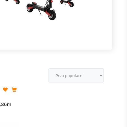
R
m
M
v
1,86m