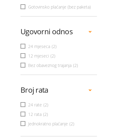
Gotovinsko plaćanje (bez paketa)
Ugovorni odnos
24 mjeseca
(2)
12 mjeseci
(2)
Bez obaveznog trajanja
(2)
Broj rata
24 rate
(2)
12 rata
(2)
Jednokratno plaćanje
(2)