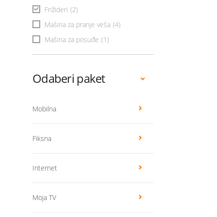
Frižideri
(2)
Mašina za pranje veša
(4)
Mašina za posuđe
(1)
Odaberi paket
Mobilna
Fiksna
Internet
Moja TV