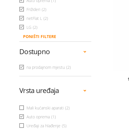
Auto oprema
(1)
Frižideri
(2)
netFlat L
(2)
LG
(2)
PONIŠTI FILTERE
Dostupno
na prodajnom mjestu
(2)
Vrsta uređaja
Mali kućanski aparati
(2)
Auto oprema
(1)
Uređaji za hlađenje
(5)