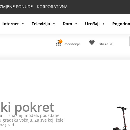
IZMJENE PONUDE
KORPORATIVNA
Internet
Televizija
Dom
Uređaji
Pogodno
0
Poređenje
Lista želja
ki pokret
a
— snažniji modeli, pouzdane
 gradsku vožnju. Za sve koji žele
oz grad.