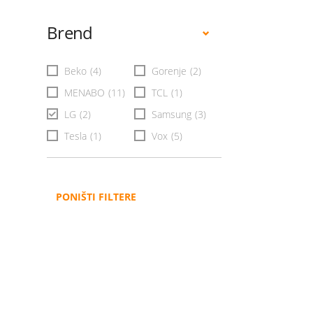
Brend
Beko
(4)
Gorenje
(2)
MENABO
(11)
TCL
(1)
LG
(2)
Samsung
(3)
Tesla
(1)
Vox
(5)
PONIŠTI FILTERE
Administracija
B2B
Nabavke i pozivi
Veleprodaja