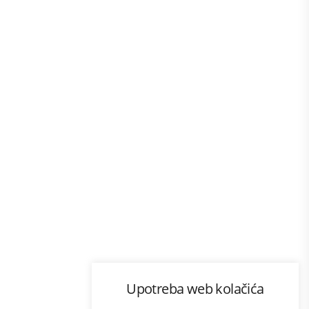
Program lojalnosti
Upotreba web kolačića
com
Bonus plus