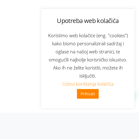
Upotreba web kolačića
Koristimo web kolačiće (eng. "cookies")
kako bismo personalizirali sadržaj i
oglase na našoj web stranici, te
omogućili najbolje korisničko iskustvo.
Ako ih ne želite koristiti, možete ih
isključiti.
Uslovi korištenja kolačića
Prihvati