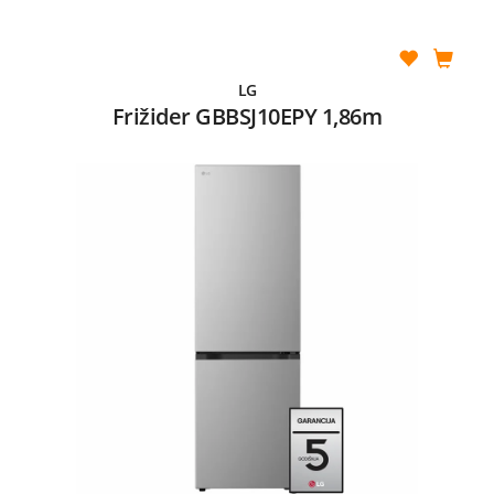
LG
Frižider GBBSJ10EPY 1,86m