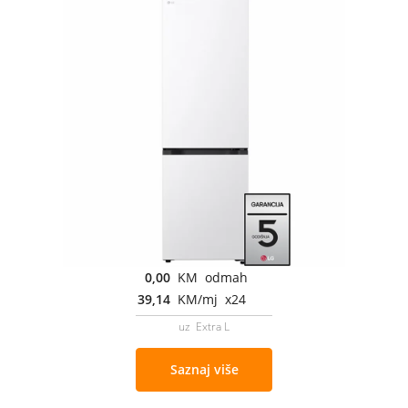
0,00
KM odmah
39,14
KM/mj x24
uz Extra L
Saznaj više