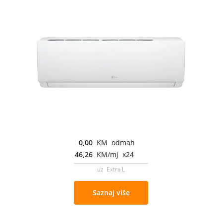
0,00
KM odmah
46,26
KM/mj x24
uz Extra L
Saznaj više