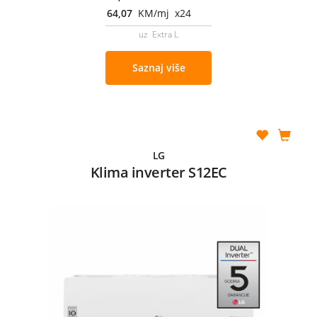
64,07
KM/mj x24
uz Extra L
Saznaj više
LG
Klima inverter S12EC