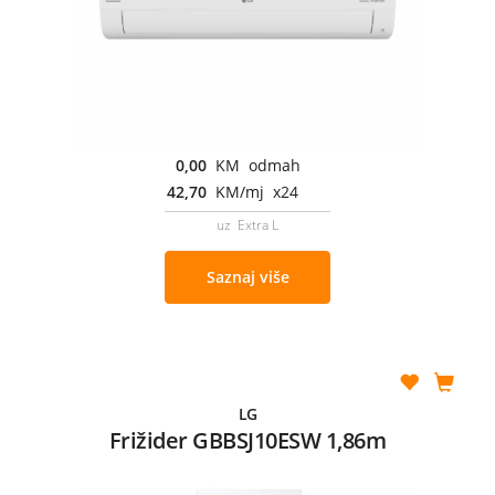
0,00
KM odmah
42,70
KM/mj x24
uz Extra L
Saznaj više
LG
Frižider GBBSJ10ESW 1,86m