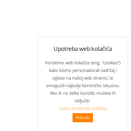
Upotreba web kolačića
Koristimo web kolačiće (eng. "cookies")
kako bismo personalizirali sadržaj i
oglase na našoj web stranici, te
omogućili najbolje korisničko iskustvo.
Ako ih ne želite koristiti, možete ih
isključiti.
Uslovi korištenja kolačića
Prihvati