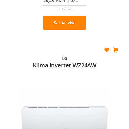
28,45
KM/mj x24
uz Extra L
Saznaj više
LG
Klima inverter WZ24AW