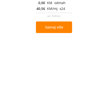
0,00
KM odmah
40,56
KM/mj x24
uz Extra L
Saznaj više