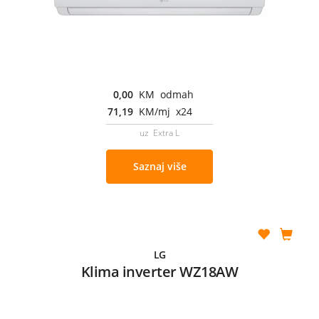
0,00
KM odmah
71,19
KM/mj x24
uz Extra L
Saznaj više
LG
Klima inverter WZ18AW