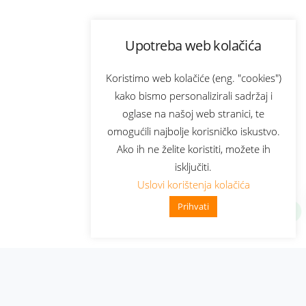
Upotreba web kolačića
Koristimo web kolačiće (eng. "cookies")
kako bismo personalizirali sadržaj i
oglase na našoj web stranici, te
omogućili najbolje korisničko iskustvo.
Ako ih ne želite koristiti, možete ih
isključiti.
Uslovi korištenja kolačića
Prihvati