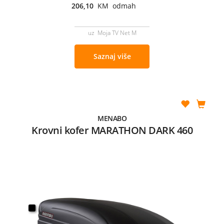
206,10
KM odmah
uz Moja TV Net M
Saznaj više
MENABO
Krovni kofer MARATHON DARK 460