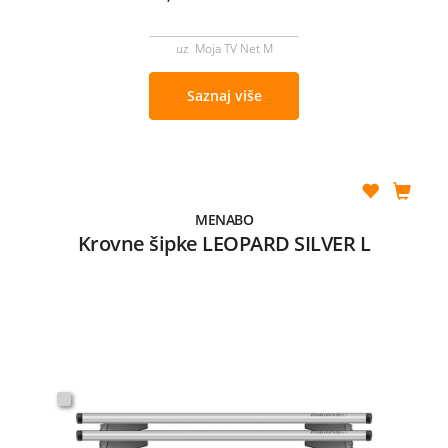
uz Moja TV Net M
Saznaj više
MENABO
Krovne šipke LEOPARD SILVER L