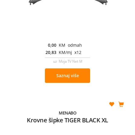
0,00
KM odmah
20,83
KM/mj x12
uz Moja TV Net M
Saznaj više
MENABO
Krovne šipke TIGER BLACK XL