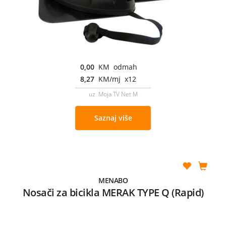
0,00
KM odmah
8,27
KM/mj x12
uz Moja TV Net M
Saznaj više
MENABO
Nosači za bicikla MERAK TYPE Q (Rapid)