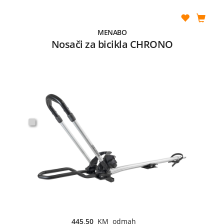
MENABO
Nosači za bicikla CHRONO
445,50
KM odmah