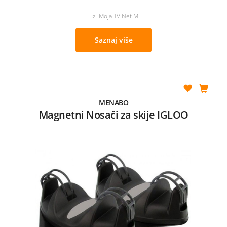
uz Moja TV Net M
Saznaj više
MENABO
Magnetni Nosači za skije IGLOO