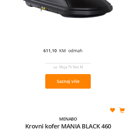
611,10
KM odmah
uz Moja TV Net M
Saznaj više
MENABO
Krovni kofer MANIA BLACK 460