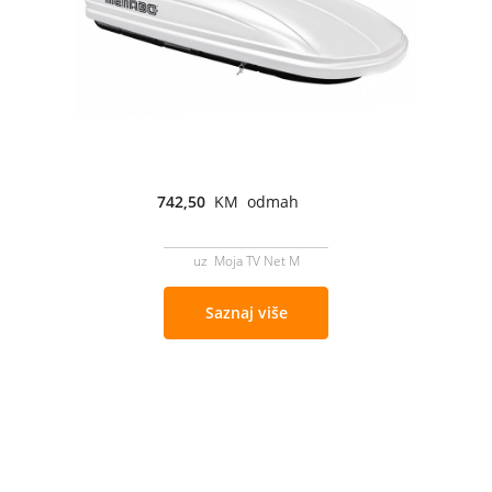
742,50
KM odmah
uz Moja TV Net M
Saznaj više