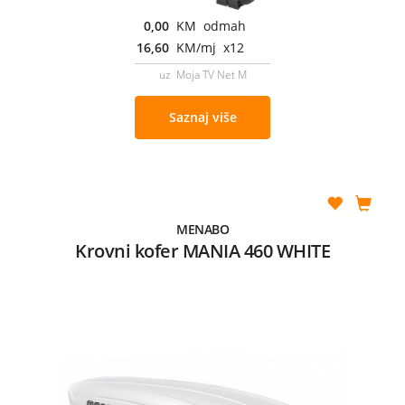
0,00
KM odmah
16,60
KM/mj x12
uz Moja TV Net M
Saznaj više
MENABO
Krovni kofer MANIA 460 WHITE