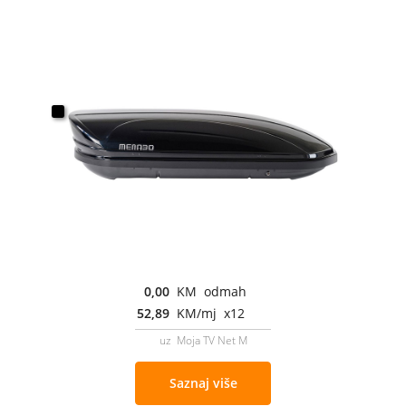
0,00
KM odmah
52,89
KM/mj x12
uz Moja TV Net M
Saznaj više