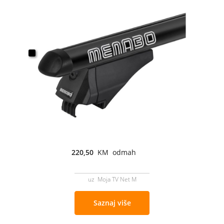
220,50
KM odmah
uz Moja TV Net M
Saznaj više