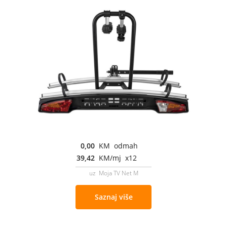
0,00
KM odmah
39,42
KM/mj x12
uz Moja TV Net M
Saznaj više