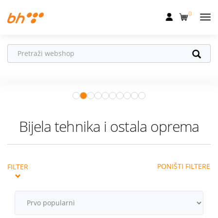
0
Mobilna
Fiksna
Vaš partner u
Internet
pokretu
Apple Watch
– vaš partner za
Televizija
zdraviji i aktivniji život.
Istraži ponudu
Dom
Bijela tehnika i ostala oprema
Uređaji
Pogodnosti
PONIŠTI FILTERE
FILTER
Akcije
Podrška