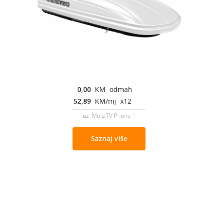
0,00
KM odmah
52,89
KM/mj x12
uz Moja TV Phone 1
Saznaj više