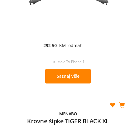
292,50
KM odmah
uz Moja TV Phone 1
Saznaj više
MENABO
Krovne šipke TIGER BLACK XL