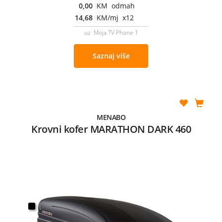
0,00
KM odmah
14,68
KM/mj x12
uz Moja TV Phone 1
Saznaj više
MENABO
Krovni kofer MARATHON DARK 460