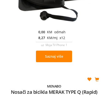
0,00
KM odmah
8,27
KM/mj x12
uz Moja TV Phone 1
Saznaj više
MENABO
Nosači za bicikla MERAK TYPE Q (Rapid)