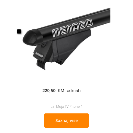
220,50
KM odmah
uz Moja TV Phone 1
Saznaj više