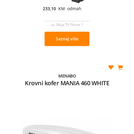
233,10
KM odmah
uz Moja TV Phone 1
Saznaj više
MENABO
Krovni kofer MANIA 460 WHITE