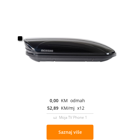
0,00
KM odmah
52,89
KM/mj x12
uz Moja TV Phone 1
Saznaj više