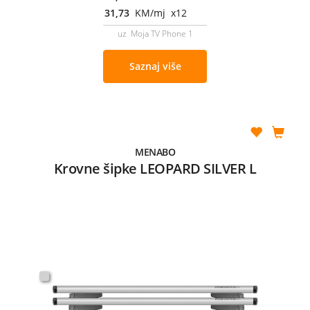
31,73
KM/mj x12
uz Moja TV Phone 1
Saznaj više
MENABO
Krovne šipke LEOPARD SILVER L