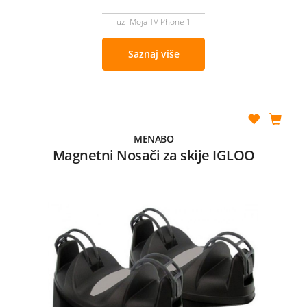
uz Moja TV Phone 1
Saznaj više
MENABO
Magnetni Nosači za skije IGLOO