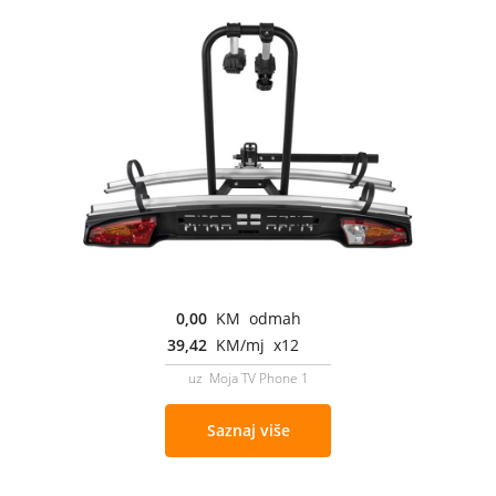
0,00
KM odmah
39,42
KM/mj x12
uz Moja TV Phone 1
Saznaj više