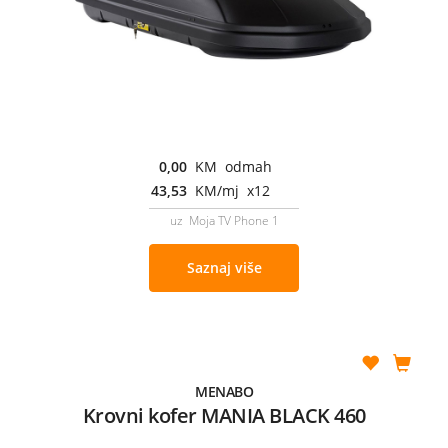
0,00
KM odmah
43,53
KM/mj x12
uz Moja TV Phone 1
Saznaj više
MENABO
Krovni kofer MANIA BLACK 460