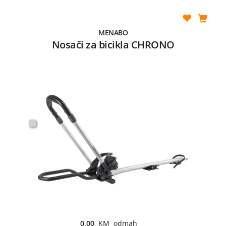
MENABO
Nosači za bicikla CHRONO
0,00
KM odmah