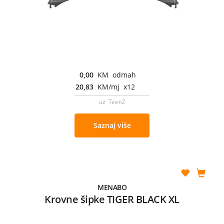
0,00
KM odmah
20,83
KM/mj x12
uz TeenZ
Saznaj više
MENABO
Krovne šipke TIGER BLACK XL