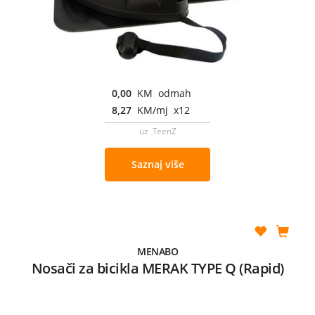
0,00
KM odmah
8,27
KM/mj x12
uz TeenZ
Saznaj više
MENABO
Nosači za bicikla MERAK TYPE Q (Rapid)