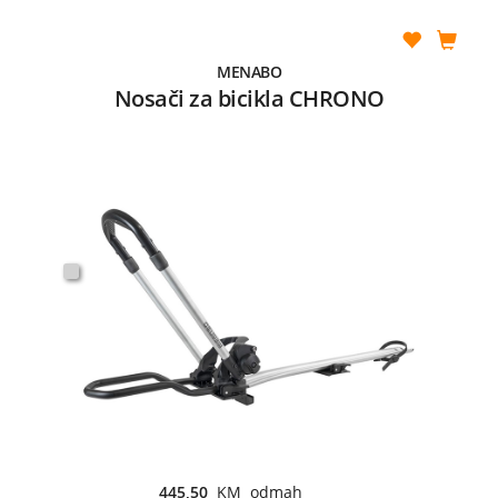
MENABO
Nosači za bicikla CHRONO
445,50
KM odmah