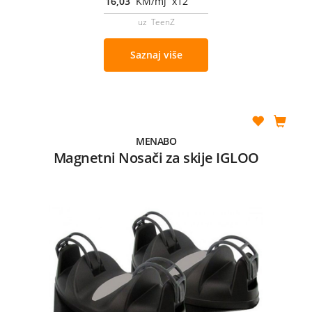
16,03
KM/mj x12
uz TeenZ
Saznaj više
MENABO
Magnetni Nosači za skije IGLOO