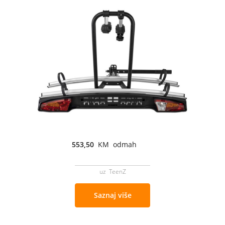
553,50
KM odmah
uz TeenZ
Saznaj više