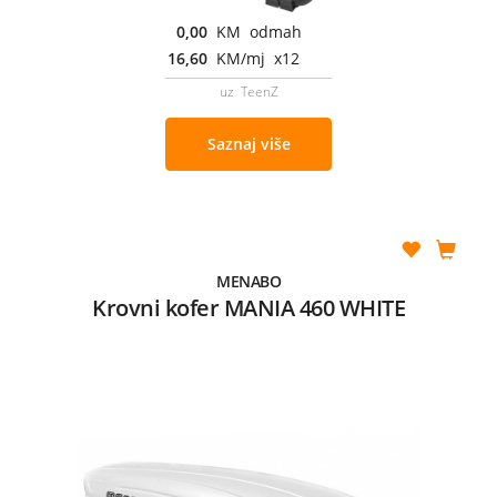
0,00
KM odmah
16,60
KM/mj x12
uz TeenZ
Saznaj više
MENABO
Krovni kofer MANIA 460 WHITE