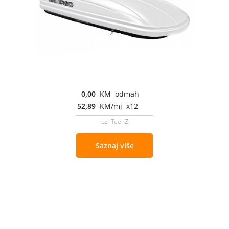
0,00
KM odmah
52,89
KM/mj x12
uz TeenZ
Saznaj više