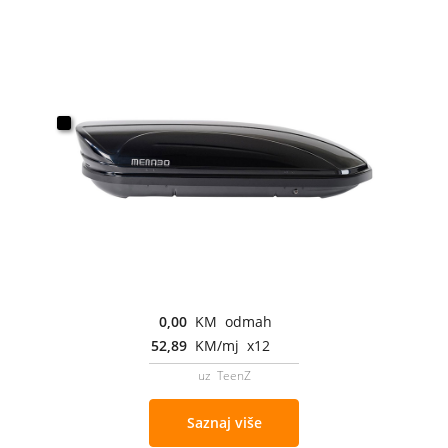
0,00
KM odmah
52,89
KM/mj x12
uz TeenZ
Saznaj više