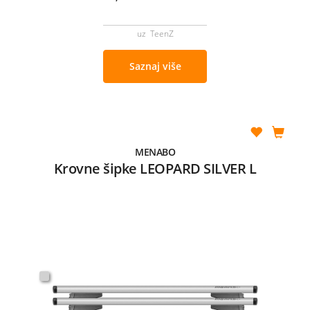
uz TeenZ
Saznaj više
MENABO
Krovne šipke LEOPARD SILVER L