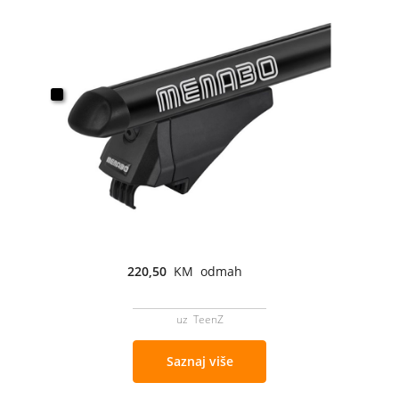
220,50
KM odmah
uz TeenZ
Saznaj više