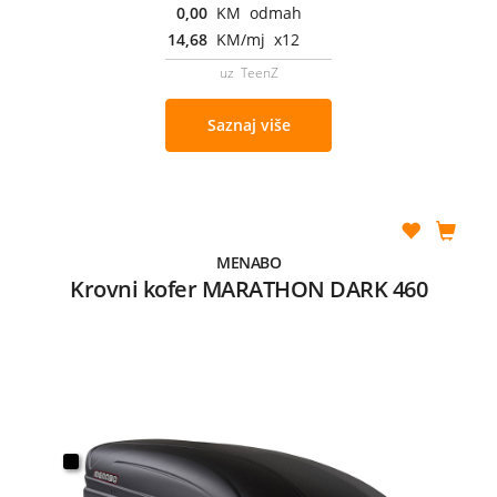
0,00
KM odmah
14,68
KM/mj x12
uz TeenZ
Saznaj više
MENABO
Krovni kofer MARATHON DARK 460