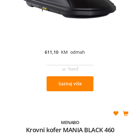
611,10
KM odmah
uz TeenZ
Saznaj više
MENABO
Krovni kofer MANIA BLACK 460