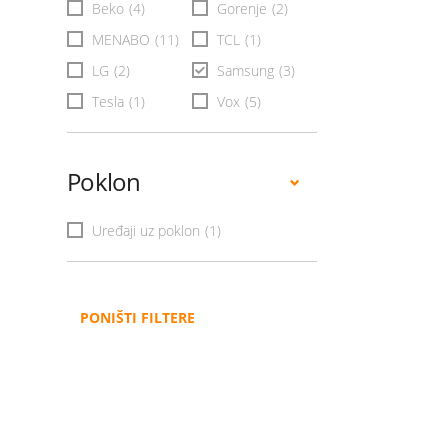
Beko
(4)
Gorenje
(2)
MENABO
(11)
TCL
(1)
LG
(2)
Samsung
(3)
Tesla
(1)
Vox
(5)
Poklon
Uređaji uz poklon
(1)
PONIŠTI FILTERE
Administracija
B2B