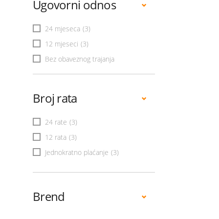
Ugovorni odnos
24 mjeseca
(3)
12 mjeseci
(3)
Bez obaveznog trajanja
Broj rata
24 rate
(3)
12 rata
(3)
Jednokratno plaćanje
(3)
Brend