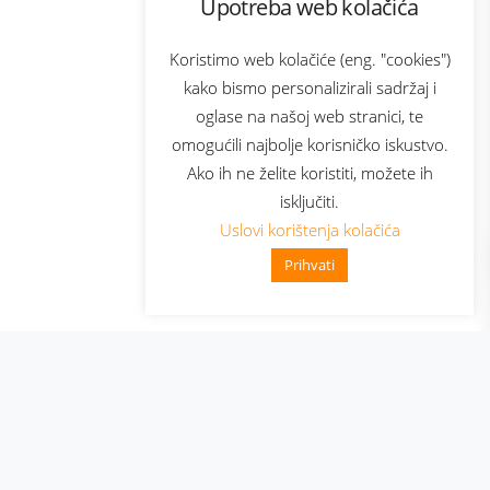
Upotreba web kolačića
com
Bonus plus
sluga
Prijava za newsletter
Koristimo web kolačiće (eng. "cookies")
kako bismo personalizirali sadržaj i
oglase na našoj web stranici, te
elecom
omogućili najbolje korisničko iskustvo.
Ako ih ne želite koristiti, možete ih
isključiti.
Uslovi korištenja kolačića
Prihvati
👋 Zdravo, kako mogu pomoći?