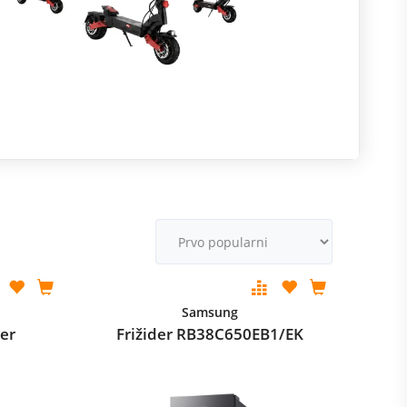
R
m
M
v
Samsung
er
Frižider RB38C650EB1/EK