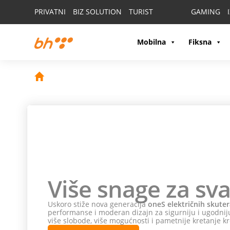
PRIVATNI
BIZ SOLUTION
TURIST
GAMING
Mobilna
Fiksna
Više snage za sva
Uskoro stiže nova generacija
oneS električnih skuter
performanse i moderan dizajn za sigurniju i ugodniju
više slobode, više mogućnosti i pametnije kretanje kr