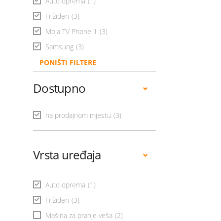
Auto oprema
(1)
Frižideri
(3)
Moja TV Phone 1
(3)
Samsung
(3)
PONIŠTI FILTERE
Dostupno
na prodajnom mjestu
(3)
Vrsta uređaja
Auto oprema
(1)
Frižideri
(3)
Mašina za pranje veša
(2)