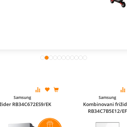
Samsung
Samsung
ižider RB34C672ES9/EK
Kombinovani frižid
RB34C7B5E12/EF