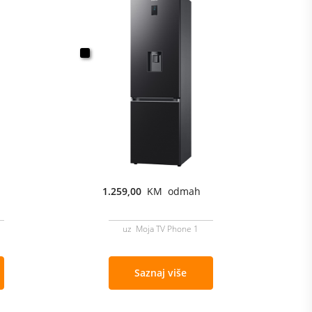
1.259,00
KM odmah
uz Moja TV Phone 1
Saznaj više