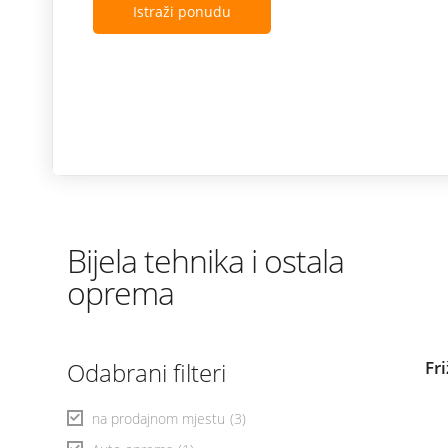
Istraži ponudu
Bijela tehnika i ostala
oprema
Odabrani filteri
Fr
na prodajnom mjestu
(3)