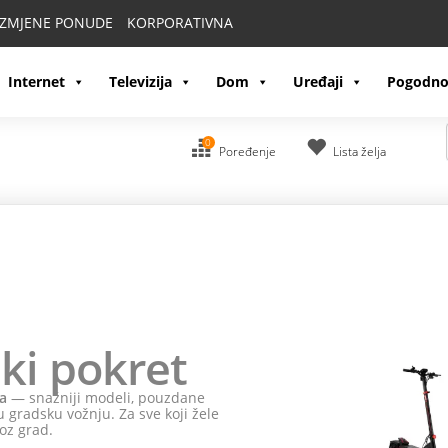
IZMJENE PONUDE
KORPORATIVNA
Internet
Televizija
Dom
Uređaji
Pogodno
0
Poređenje
Lista želja
ki pokret
a
— snažniji modeli, pouzdane
 gradsku vožnju. Za sve koji žele
oz grad.