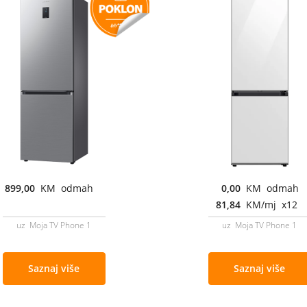
899,00
KM odmah
0,00
KM odmah
81,84
KM/mj x12
uz Moja TV Phone 1
uz Moja TV Phone 1
Saznaj više
Saznaj više