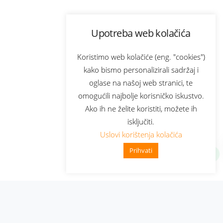
Upotreba web kolačića
Koristimo web kolačiće (eng. "cookies")
kako bismo personalizirali sadržaj i
oglase na našoj web stranici, te
omogućili najbolje korisničko iskustvo.
Ako ih ne želite koristiti, možete ih
isključiti.
Uslovi korištenja kolačića
Prihvati