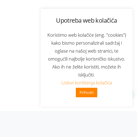
Upotreba web kolačića
Koristimo web kolačiće (eng. "cookies")
kako bismo personalizirali sadržaj i
oglase na našoj web stranici, te
omogućili najbolje korisničko iskustvo.
Ako ih ne želite koristiti, možete ih
isključiti.
Uslovi korištenja kolačića
Prihvati