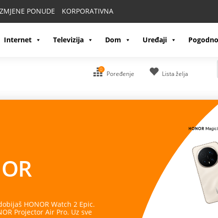
IZMJENE PONUDE
KORPORATIVNA
Internet
Televizija
Dom
Uređaji
Pogodno
0
Poređenje
Lista želja
OR
 dobijaš HONOR Watch 2 Epic.
R Projector Air Pro. Uz sve