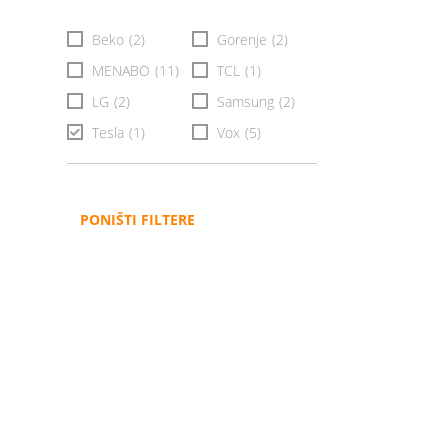
Beko
(2)
Gorenje
(2)
MENABO
(11)
TCL
(1)
LG
(2)
Samsung
(2)
Tesla
(1)
Vox
(5)
PONIŠTI FILTERE
Administracija
B2B
Nabavke i pozivi
Veleprodaja
Karijera
Partneri
Pristup informacijama
Sponzorstva