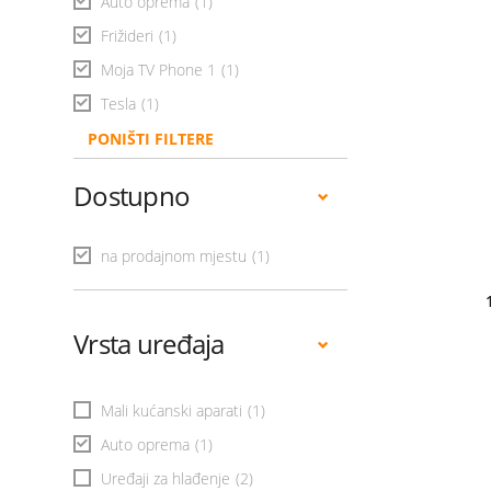
Auto oprema
(1)
Frižideri
(1)
Moja TV Phone 1
(1)
Tesla
(1)
PONIŠTI FILTERE
Dostupno
na prodajnom mjestu
(1)
Vrsta uređaja
Mali kućanski aparati
(1)
Auto oprema
(1)
Uređaji za hlađenje
(2)