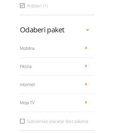
Frižideri
(1)
Odaberi paket
Mobilna
Fiksna
Internet
Moja TV
Gotovinsko plaćanje (bez paketa)