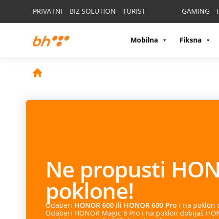
PRIVATNI
BIZ SOLUTION
TURIST
GAMING
Mobilna
Fiksna
Ne propusti
HON
poklone!
Odaberi
HONOR 600 ili HONOR 600 Pro
i na poklon
Odaberi HONOR Magic 8 Pro i na poklon dobijaš HONO