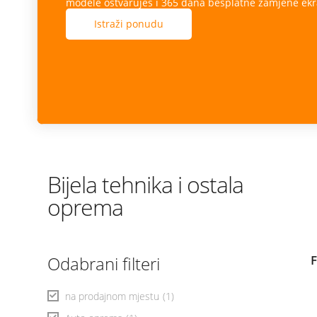
modele ostvaruješ i 365 dana besplatne zamjene ekr
Istraži ponudu
Bijela tehnika i ostala
oprema
Odabrani filteri
na prodajnom mjestu
(1)