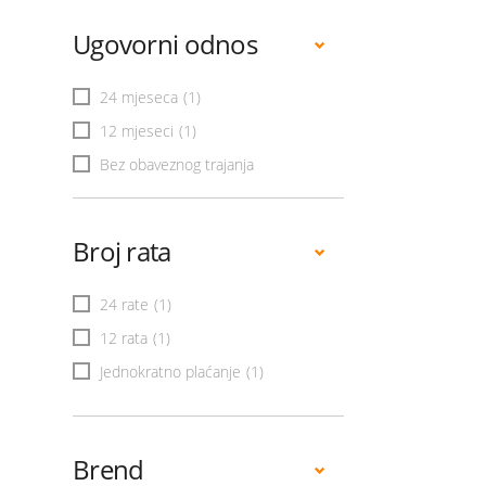
Ugovorni odnos
24 mjeseca
(1)
12 mjeseci
(1)
Bez obaveznog trajanja
Broj rata
24 rate
(1)
12 rata
(1)
Jednokratno plaćanje
(1)
Brend