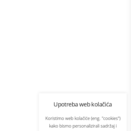
Program lojalnosti
Upotreba web kolačića
com
Bonus plus
sluga
Prijava za newsletter
Koristimo web kolačiće (eng. "cookies")
kako bismo personalizirali sadržaj i