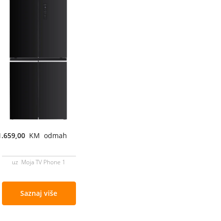
1.659,00
KM odmah
uz Moja TV Phone 1
Saznaj više