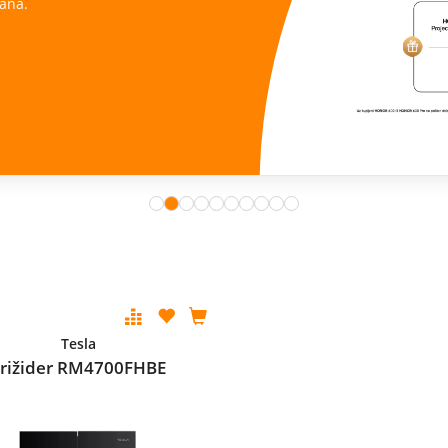
ana.
Tesla
Frižider RM4700FHBE