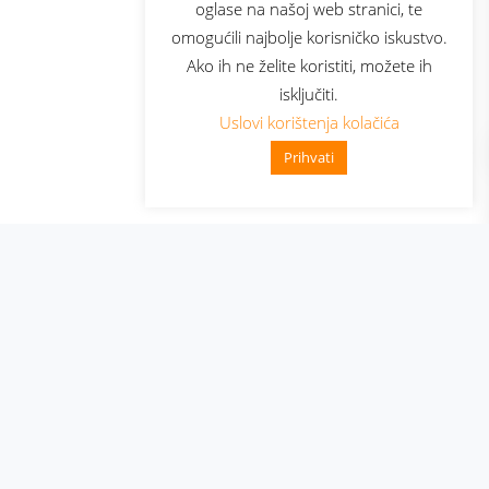
oglase na našoj web stranici, te
elecom
omogućili najbolje korisničko iskustvo.
Ako ih ne želite koristiti, možete ih
isključiti.
Uslovi korištenja kolačića
Prihvati
👋 Zdravo, kako mogu pomoći?