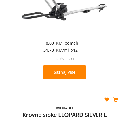
0,00
KM odmah
31,73
KM/mj x12
uz Assistant
Saznaj više
MENABO
Krovne šipke LEOPARD SILVER L