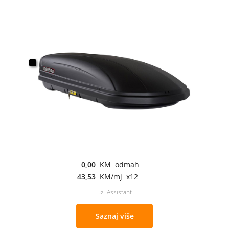
0,00
KM odmah
43,53
KM/mj x12
uz Assistant
Saznaj više