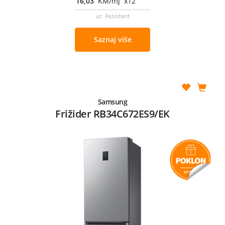
16,03
KM/mj x12
uz Assistant
Saznaj više
Samsung
Frižider RB34C672ES9/EK