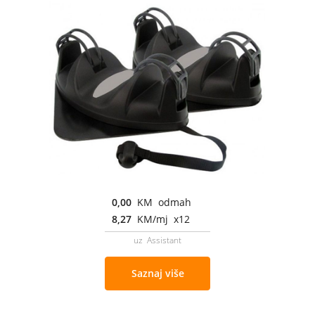
0,00
KM odmah
8,27
KM/mj x12
uz Assistant
Saznaj više