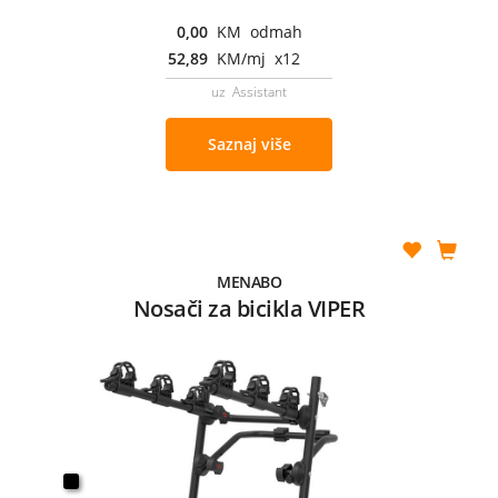
0,00
KM odmah
52,89
KM/mj x12
uz Assistant
Saznaj više
MENABO
Nosači za bicikla VIPER