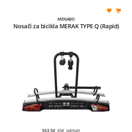
MENABO
Nosači za bicikla MERAK TYPE Q (Rapid)
553,50
KM odmah