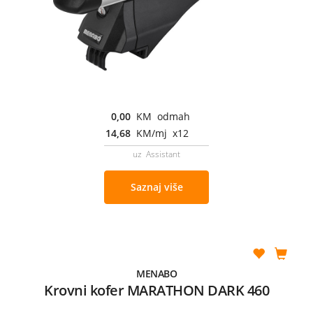
0,00
KM odmah
14,68
KM/mj x12
uz Assistant
Saznaj više
MENABO
Krovni kofer MARATHON DARK 460