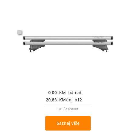
0,00
KM odmah
20,83
KM/mj x12
uz Assistant
Saznaj više