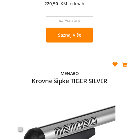
220,50
KM odmah
uz Assistant
Saznaj više
MENABO
Krovne šipke TIGER SILVER