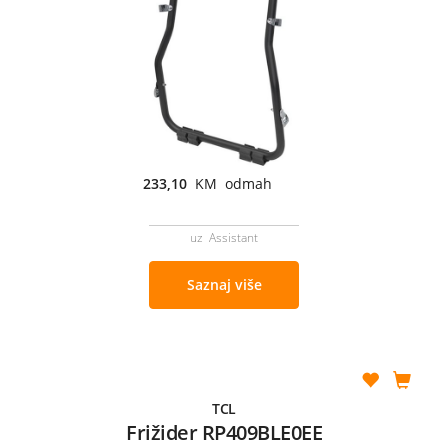
233,10
KM odmah
uz Assistant
Saznaj više
TCL
Frižider RP409BLE0EE