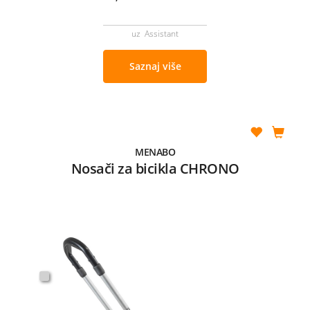
uz Assistant
Saznaj više
MENABO
Nosači za bicikla CHRONO