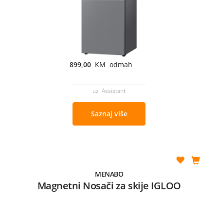
899,00
KM odmah
uz Assistant
Saznaj više
MENABO
Magnetni Nosači za skije IGLOO