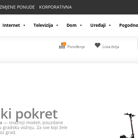
IZMJENE PONUDE
KORPORATIVNA
Internet
Televizija
Dom
Uređaji
Pogodno
0
Poređenje
Lista želja
ki pokret
a
— snažniji modeli, pouzdane
 gradsku vožnju. Za sve koji žele
oz grad.