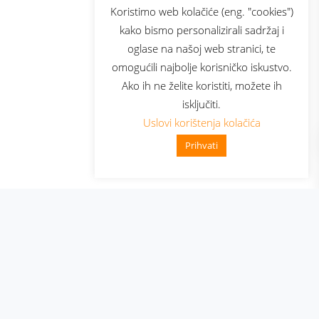
sluga
Prijava za newsletter
Koristimo web kolačiće (eng. "cookies")
kako bismo personalizirali sadržaj i
oglase na našoj web stranici, te
elecom
omogućili najbolje korisničko iskustvo.
Ako ih ne želite koristiti, možete ih
isključiti.
Uslovi korištenja kolačića
Prihvati
👋 Zdravo, kako mogu pomoći