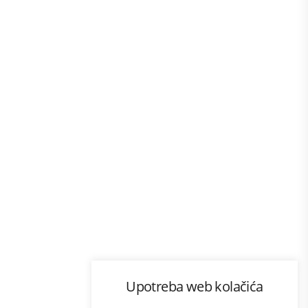
Program lojalnosti
Upotreba web kolačića
com
Bonus plus