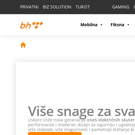
PRIVATNI
BIZ SOLUTION
TURIST
GAMING
Mobilna
Fiksna
Više snage za sva
Uskoro stiže nova generacija
oneS električnih skuter
performanse i moderan dizajn za sigurniju i ugodniju
više slobode, više mogućnosti i pametnije kretanje kr