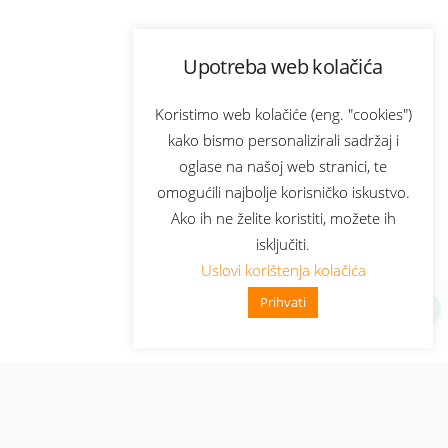
Upotreba web kolačića
Koristimo web kolačiće (eng. "cookies")
kako bismo personalizirali sadržaj i
oglase na našoj web stranici, te
omogućili najbolje korisničko iskustvo.
Ako ih ne želite koristiti, možete ih
isključiti.
Uslovi korištenja kolačića
Prihvati