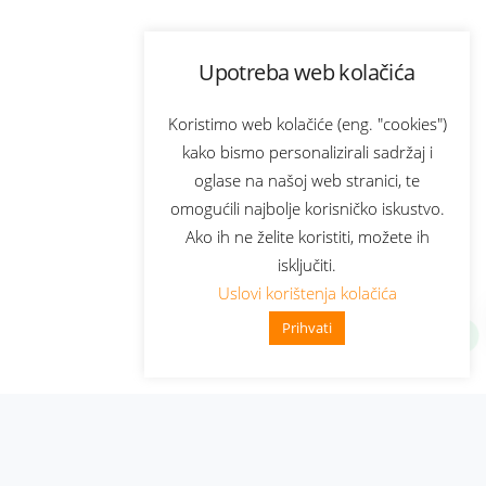
Upotreba web kolačića
Koristimo web kolačiće (eng. "cookies")
kako bismo personalizirali sadržaj i
oglase na našoj web stranici, te
omogućili najbolje korisničko iskustvo.
Ako ih ne želite koristiti, možete ih
isključiti.
Uslovi korištenja kolačića
Prihvati