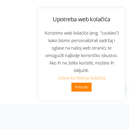
Upotreba web kolačića
Koristimo web kolačiće (eng. "cookies")
kako bismo personalizirali sadržaj i
oglase na našoj web stranici, te
omogućili najbolje korisničko iskustvo.
Ako ih ne želite koristiti, možete ih
isključiti.
Uslovi korištenja kolačića
Prihvati