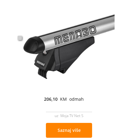
206,10
KM odmah
uz Moja TV Net S
Saznaj više