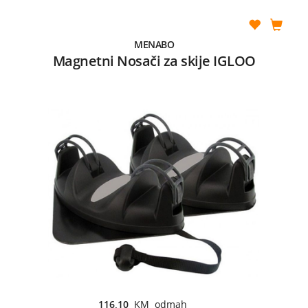
MENABO
Magnetni Nosači za skije IGLOO
116,10
KM odmah