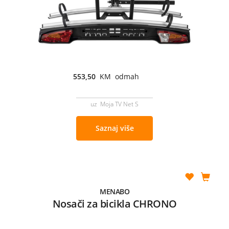
553,50
KM odmah
uz Moja TV Net S
Saznaj više
MENABO
Nosači za bicikla CHRONO