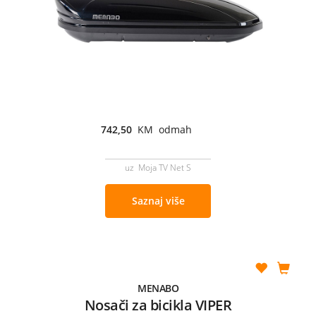
742,50
KM odmah
uz Moja TV Net S
Saznaj više
MENABO
Nosači za bicikla VIPER