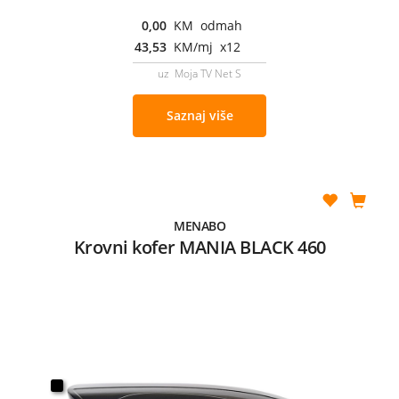
0,00
KM odmah
43,53
KM/mj x12
uz Moja TV Net S
Saznaj više
MENABO
Krovni kofer MANIA BLACK 460