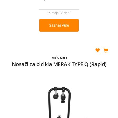
uz Moja TV Net S
Saznaj više
MENABO
Nosači za bicikla MERAK TYPE Q (Rapid)