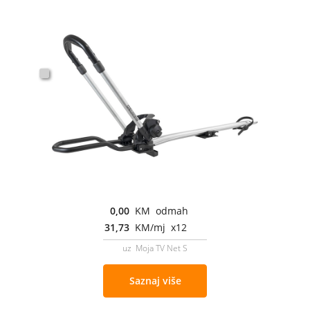
0,00
KM odmah
31,73
KM/mj x12
uz Moja TV Net S
Saznaj više