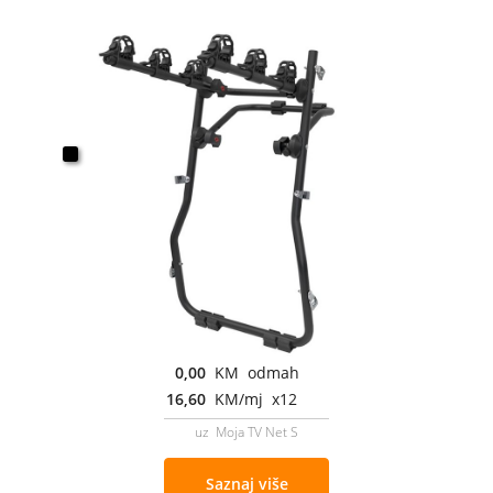
0,00
KM odmah
16,60
KM/mj x12
uz Moja TV Net S
Saznaj više