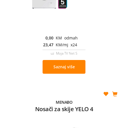
0,00
KM odmah
23,47
KM/mj x24
uz Moja TV Net S
Saznaj više
MENABO
Nosači za skije YELO 4