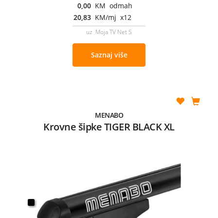
0,00
KM odmah
20,83
KM/mj x12
uz Moja TV Net S
Saznaj više
MENABO
Krovne šipke TIGER BLACK XL