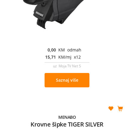
0,00
KM odmah
15,71
KM/mj x12
uz Moja TV Net S
Saznaj više
MENABO
Krovne šipke TIGER SILVER