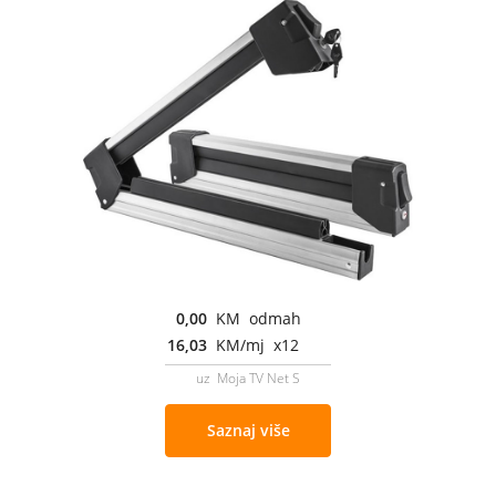
0,00
KM odmah
16,03
KM/mj x12
uz Moja TV Net S
Saznaj više