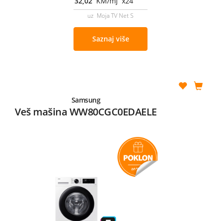
32,02
KM/mj x24
uz Moja TV Net S
Saznaj više
Samsung
Veš mašina WW80CGC0EDAELE