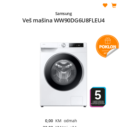
Samsung
Veš mašina WW90DG6U8FLEU4
0,00
KM odmah