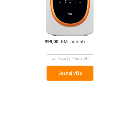
399,00
KM odmah
uz Moja TV Phone BH
Saznaj više