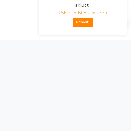
isključiti.
Uslovi korištenja kolačića
Prihvati
Administracija
Nabavke i pozivi
Karijera