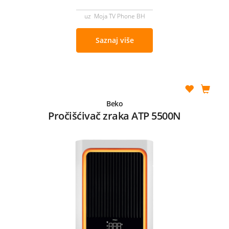
uz Moja TV Phone BH
Saznaj više
Beko
Pročišćivač zraka ATP 5500N