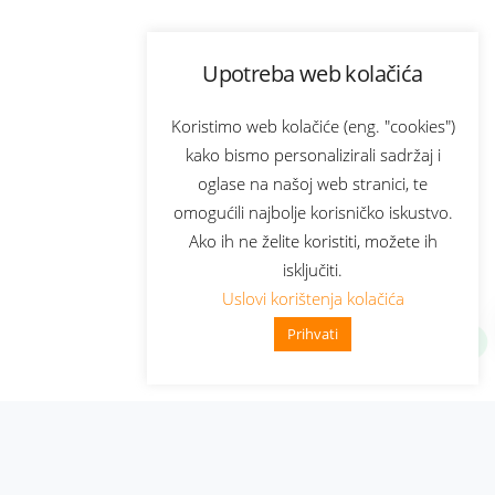
Upotreba web kolačića
Koristimo web kolačiće (eng. "cookies")
kako bismo personalizirali sadržaj i
oglase na našoj web stranici, te
omogućili najbolje korisničko iskustvo.
Ako ih ne želite koristiti, možete ih
isključiti.
Uslovi korištenja kolačića
Prihvati