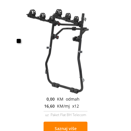
0,00
KM odmah
16,60
KM/mj x12
uz Paket Flat BH Telecom
Saznaj više