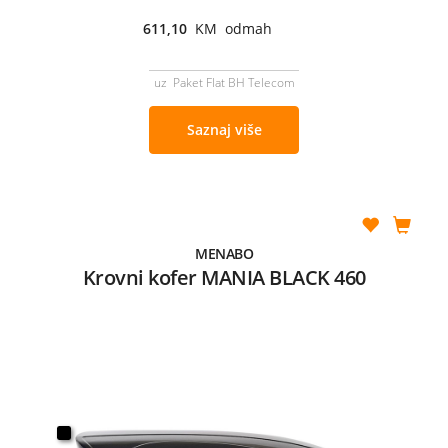
611,10
KM odmah
uz Paket Flat BH Telecom
Saznaj više
MENABO
Krovni kofer MANIA BLACK 460