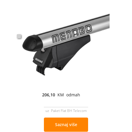
206,10
KM odmah
uz Paket Flat BH Telecom
Saznaj više