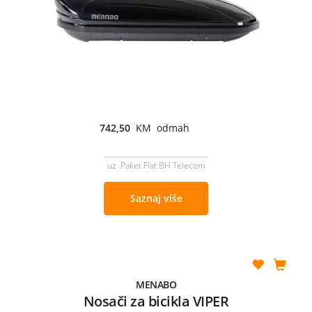
742,50
KM odmah
uz Paket Flat BH Telecom
Saznaj više
MENABO
Nosači za bicikla VIPER