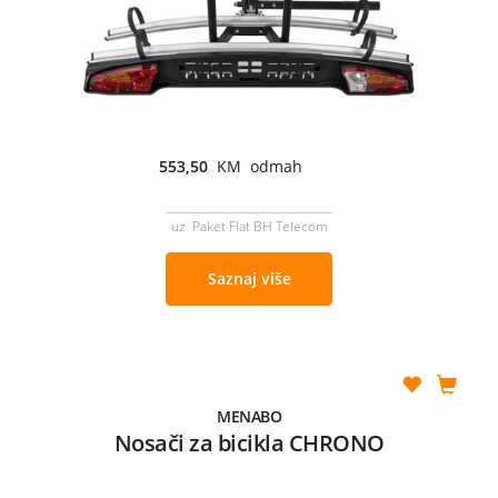
553,50
KM odmah
uz Paket Flat BH Telecom
Saznaj više
MENABO
Nosači za bicikla CHRONO