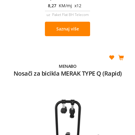
8,27
KM/mj x12
uz Paket Flat BH Telecom
Saznaj više
MENABO
Nosači za bicikla MERAK TYPE Q (Rapid)