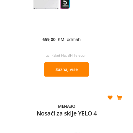
659,00
KM odmah
uz Paket Flat BH Telecom
Saznaj više
MENABO
Nosači za skije YELO 4