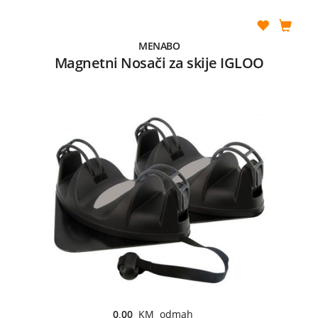
MENABO
Magnetni Nosači za skije IGLOO
0,00
KM odmah