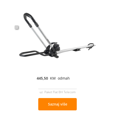
445,50
KM odmah
uz Paket Flat BH Telecom
Saznaj više