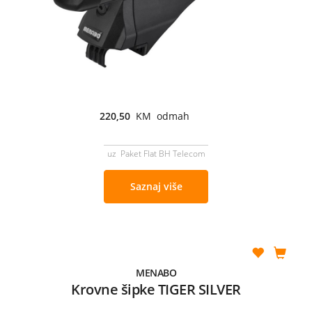
220,50
KM odmah
uz Paket Flat BH Telecom
Saznaj više
MENABO
Krovne šipke TIGER SILVER