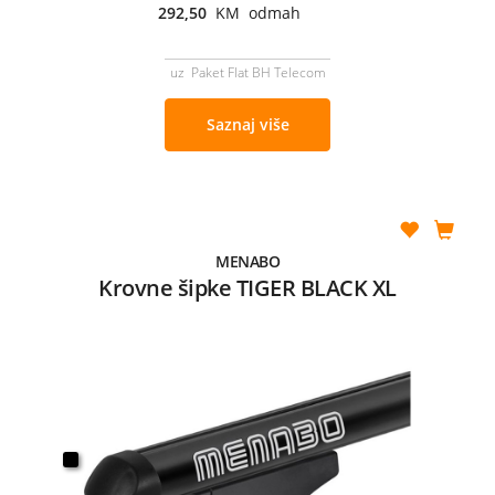
292,50
KM odmah
uz Paket Flat BH Telecom
Saznaj više
MENABO
Krovne šipke TIGER BLACK XL