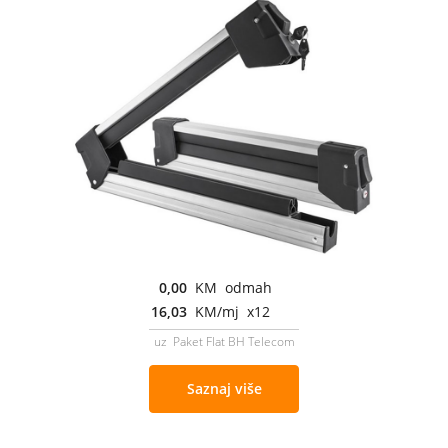
0,00
KM odmah
16,03
KM/mj x12
uz Paket Flat BH Telecom
Saznaj više