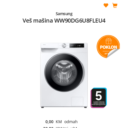
Samsung
Veš mašina WW90DG6U8FLEU4
0,00
KM odmah