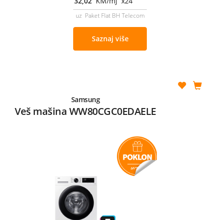
32,02
KM/mj x24
uz Paket Flat BH Telecom
Saznaj više
Samsung
Veš mašina WW80CGC0EDAELE