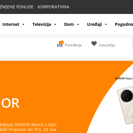
IZMJENE PONUDE
KORPORATIVNA
Internet
Televizija
Dom
Uređaji
Pogodno
0
Poređenje
Lista želja
OR
 dobijaš HONOR Watch 2 Epic.
R Projector Air Pro. Uz sve