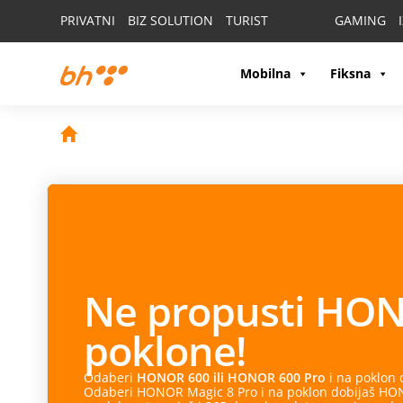
PRIVATNI
BIZ SOLUTION
TURIST
GAMING
Mobilna
Fiksna
Ne propusti
HON
poklone!
Odaberi
HONOR 600 ili HONOR 600 Pro
i na poklon
Odaberi HONOR Magic 8 Pro i na poklon dobijaš HONO