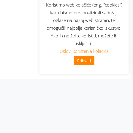
sluga
Prijava za newsletter
Koristimo web kolačiće (eng. "cookies")
kako bismo personalizirali sadržaj i
oglase na našoj web stranici, te
elecom
omogućili najbolje korisničko iskustvo.
Ako ih ne želite koristiti, možete ih
isključiti.
Uslovi korištenja kolačića
Prihvati
👋 Zdravo, kako mogu pomo