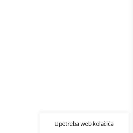
Program lojalnosti
Upotreba web kolačića
com
Bonus plus