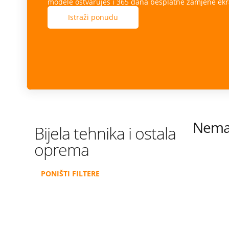
modele ostvaruješ i 365 dana besplatne zamjene ekr
Istraži ponudu
Nema 
Bijela tehnika i ostala
oprema
PONIŠTI FILTERE