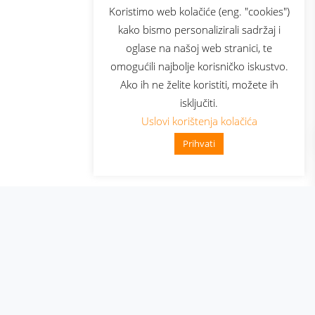
sluga
Prijava za newsletter
Koristimo web kolačiće (eng. "cookies")
kako bismo personalizirali sadržaj i
oglase na našoj web stranici, te
elecom
omogućili najbolje korisničko iskustvo.
Ako ih ne želite koristiti, možete ih
isključiti.
Uslovi korištenja kolačića
Prihvati
👋 Zdravo, kako mogu pomoći