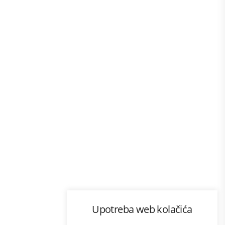
Program lojalnosti
Upotreba web kolačića
com
Bonus plus