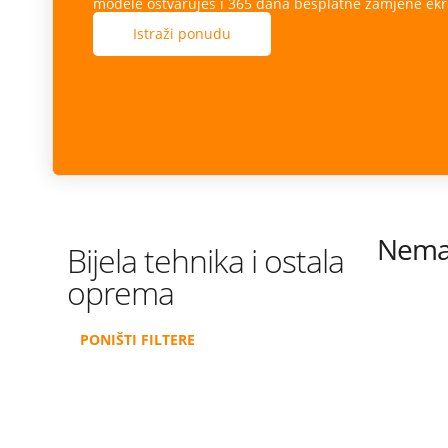
modele ostvaruješ i 365 dana besplatne zamjene ekr
Istraži ponudu
Nema 
Bijela tehnika i ostala
oprema
PONIŠTI FILTERE