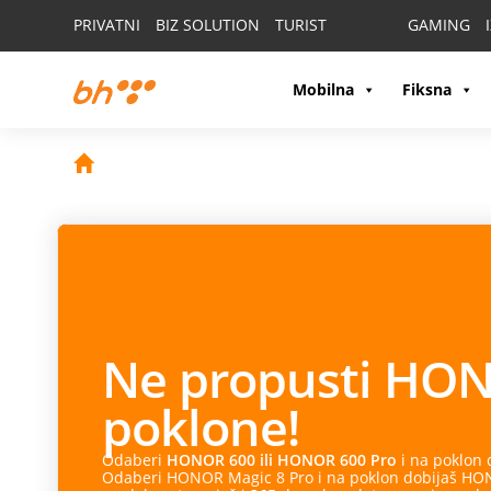
PRIVATNI
BIZ SOLUTION
TURIST
GAMING
Mobilna
Fiksna
Ne propusti
HON
poklone!
Odaberi
HONOR 600 ili HONOR 600 Pro
i na poklon
Odaberi HONOR Magic 8 Pro i na poklon dobijaš HONO