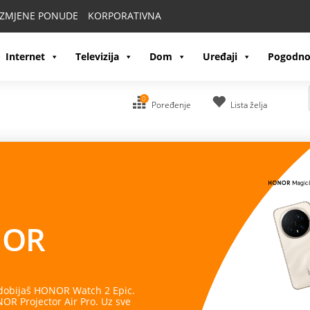
IZMJENE PONUDE
KORPORATIVNA
Internet
Televizija
Dom
Uređaji
Pogodno
0
Poređenje
Lista želja
OR
 dobijaš HONOR Watch 2 Epic.
R Projector Air Pro. Uz sve