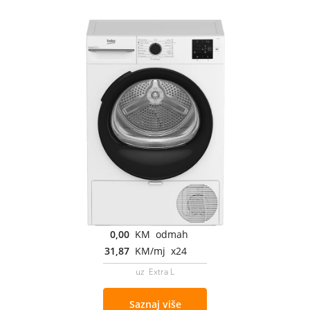
0,00
KM odmah
31,87
KM/mj x24
uz Extra L
Saznaj više