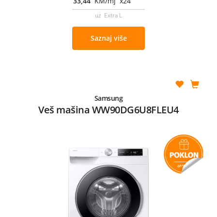
33,44
KM/mj x24
uz Extra L
Saznaj više
Samsung
Veš mašina WW90DG6U8FLEU4