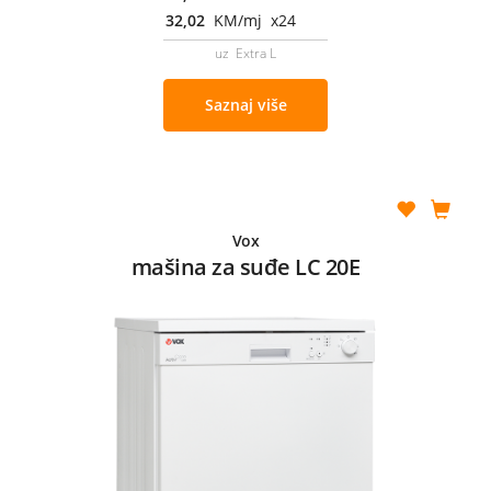
32,02
KM/mj x24
uz Extra L
Saznaj više
Vox
mašina za suđe LC 20E