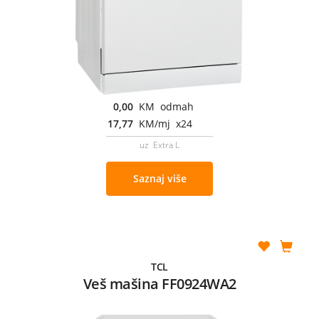
0,00
KM odmah
17,77
KM/mj x24
uz Extra L
Saznaj više
TCL
Veš mašina FF0924WA2