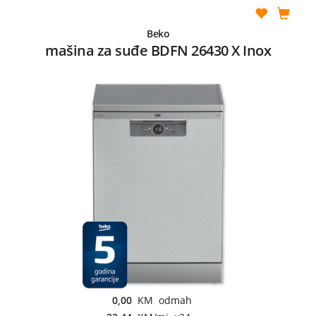
Beko
mašina za suđe BDFN 26430 X Inox
0,00
KM odmah