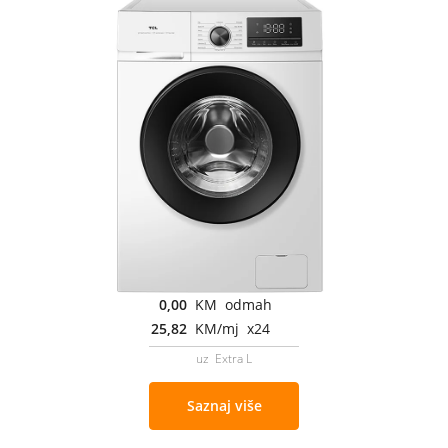
0,00
KM odmah
25,82
KM/mj x24
uz Extra L
Saznaj više