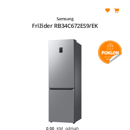
Samsung
Frižider RB34C672ES9/EK
0,00
KM odmah