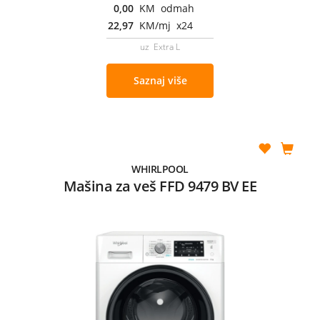
0,00
KM odmah
22,97
KM/mj x24
uz Extra L
Saznaj više
WHIRLPOOL
Mašina za veš FFD 9479 BV EE