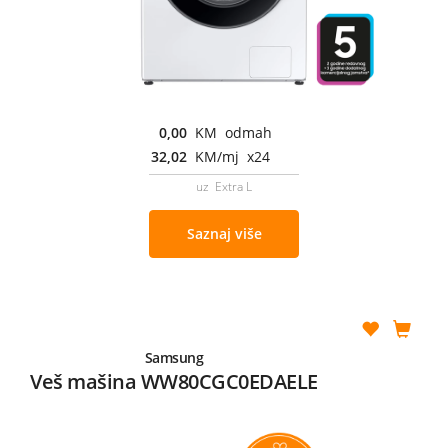
0,00
KM odmah
32,02
KM/mj x24
uz Extra L
Saznaj više
Samsung
Veš mašina WW80CGC0EDAELE