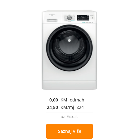
0,00
KM odmah
24,50
KM/mj x24
uz Extra L
Saznaj više