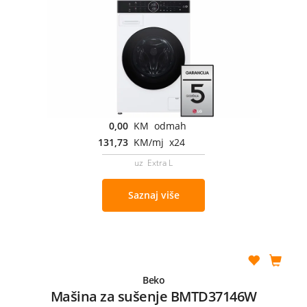
0,00
KM odmah
131,73
KM/mj x24
uz Extra L
Saznaj više
Beko
Mašina za sušenje BMTD37146W