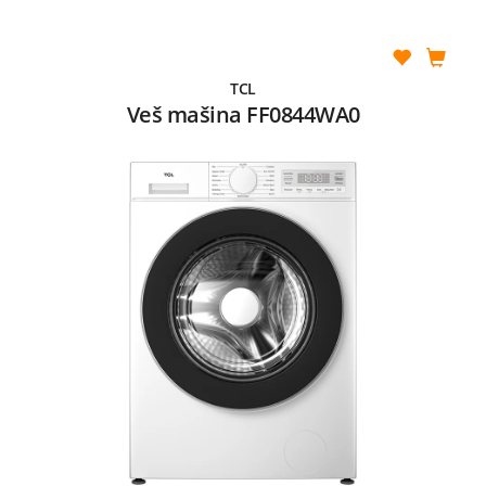
TCL
Veš mašina FF0844WA0