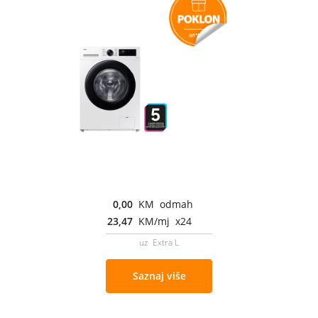
0,00
KM odmah
23,47
KM/mj x24
uz Extra L
Saznaj više