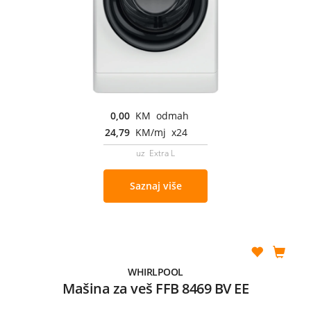
0,00
KM odmah
24,79
KM/mj x24
uz Extra L
Saznaj više
WHIRLPOOL
Mašina za veš FFB 8469 BV EE