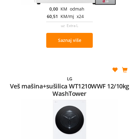
0,00
KM odmah
60,51
KM/mj x24
uz Extra L
Saznaj više
LG
Veš mašina+sušilica WT1210WWF 12/10kg
WashTower