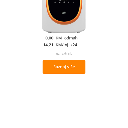
0,00
KM odmah
14,21
KM/mj x24
uz Extra L
Saznaj više