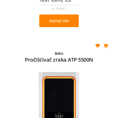
19,91
KM/mj x24
uz Extra L
Saznaj više
Beko
Pročišćivač zraka ATP 5500N