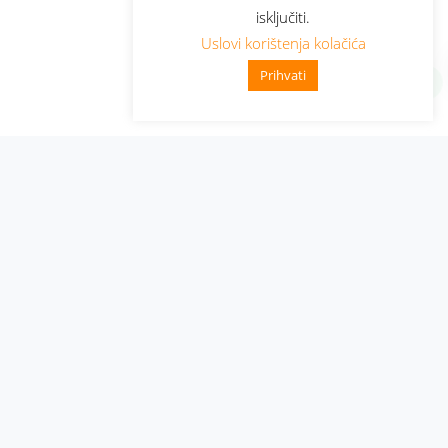
isključiti.
Uslovi korištenja kolačića
Prihvati
Administracija
Nabavke i pozivi
Karijera