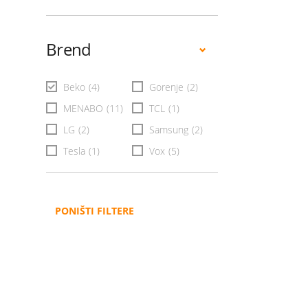
Brend
Beko
(4)
Gorenje
(2)
MENABO
(11)
TCL
(1)
LG
(2)
Samsung
(2)
Tesla
(1)
Vox
(5)
PONIŠTI FILTERE
Administracija
B2B