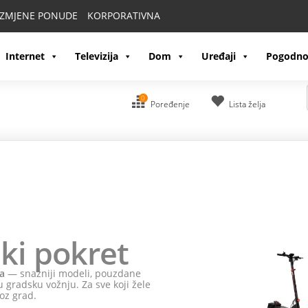
IZMJENE PONUDE
KORPORATIVNA
Internet
Televizija
Dom
Uređaji
Pogodno
0
Poređenje
Lista želja
ki pokret
a
— snažniji modeli, pouzdane
 gradsku vožnju. Za sve koji žele
oz grad.