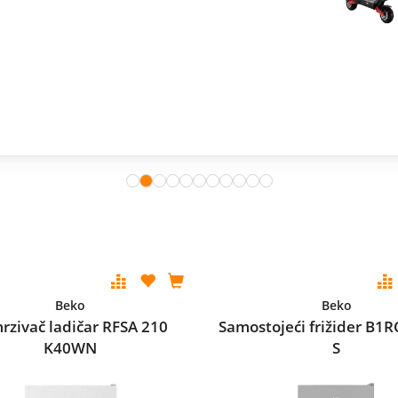
Beko
Beko
rzivač ladičar RFSA 210
Samostojeći frižider B1
K40WN
S