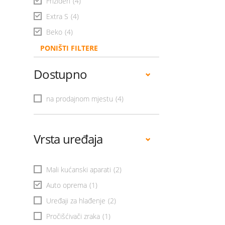
Frižideri
(4)
Extra S
(4)
Beko
(4)
PONIŠTI FILTERE
Dostupno
na prodajnom mjestu
(4)
Vrsta uređaja
Mali kućanski aparati
(2)
Auto oprema
(1)
Uređaji za hlađenje
(2)
Pročišćivači zraka
(1)