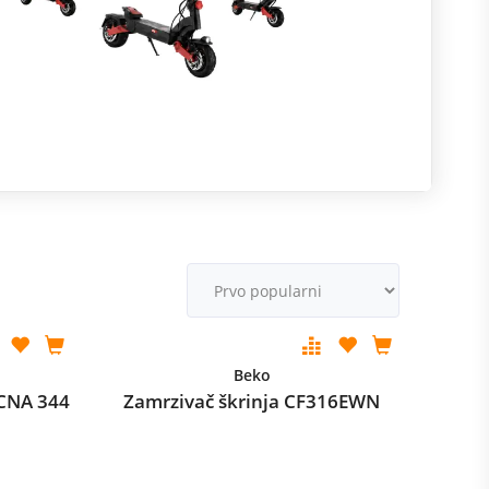
R
m
M
v
Beko
RCNA 344
Zamrzivač škrinja CF316EWN