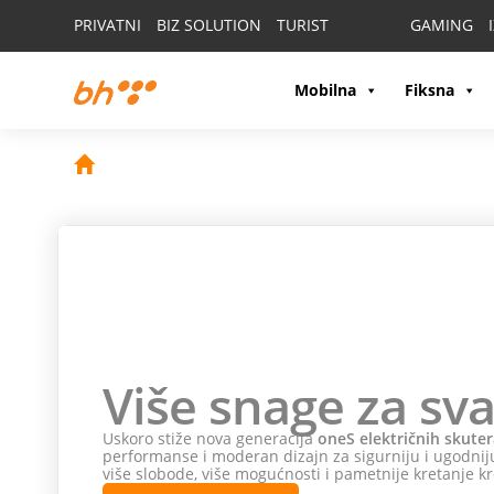
PRIVATNI
BIZ SOLUTION
TURIST
GAMING
Mobilna
Fiksna
Više snage za sva
Uskoro stiže nova generacija
oneS električnih skuter
performanse i moderan dizajn za sigurniju i ugodniju
više slobode, više mogućnosti i pametnije kretanje kr