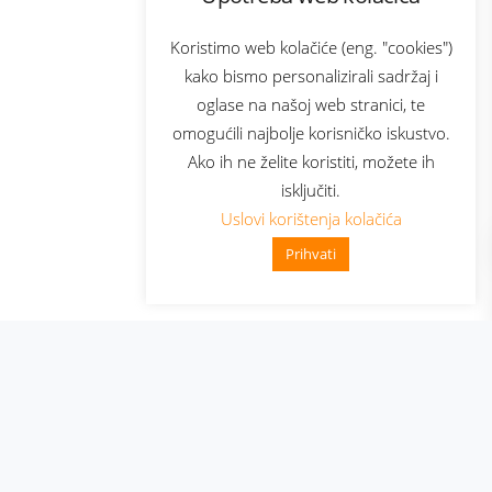
com
Bonus plus
sluga
Prijava za newsletter
Koristimo web kolačiće (eng. "cookies")
kako bismo personalizirali sadržaj i
oglase na našoj web stranici, te
elecom
omogućili najbolje korisničko iskustvo.
Ako ih ne želite koristiti, možete ih
isključiti.
Uslovi korištenja kolačića
Prihvati
👋 Zdravo, kako mogu pomoći?