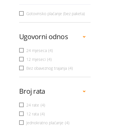
Gotovinsko plaćanje (bez paketa)
Ugovorni odnos
24 mjeseca
(4)
12 mjeseci
(4)
Bez obaveznog trajanja
(4)
Broj rata
24 rate
(4)
12 rata
(4)
Jednokratno plaćanje
(4)