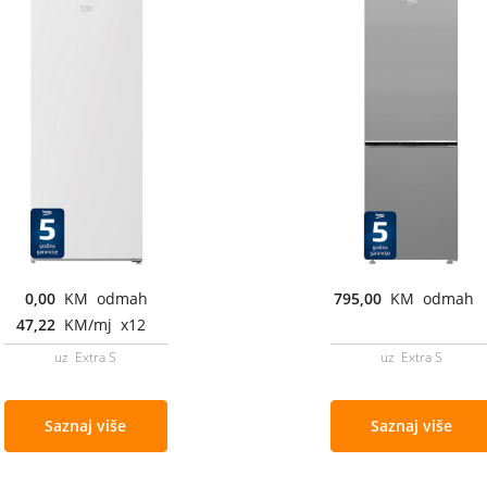
0,00
KM odmah
795,00
KM odmah
47,22
KM/mj x12
uz Extra S
uz Extra S
Saznaj više
Saznaj više