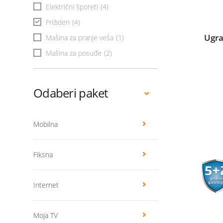
Električni šporeti
(4)
Frižideri
(4)
Ugra
Mašina za pranje veša
(1)
Mašina za posuđe
(2)
Odaberi paket
Mobilna
Fiksna
Internet
Moja TV