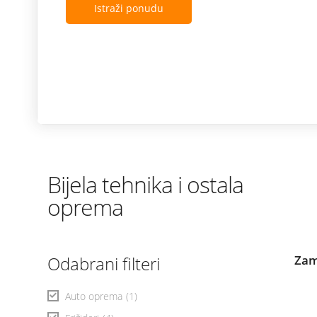
Istraži ponudu
Bijela tehnika i ostala
oprema
Odabrani filteri
Zam
Auto oprema
(1)