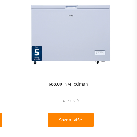
688,00
KM odmah
uz Extra S
Saznaj više