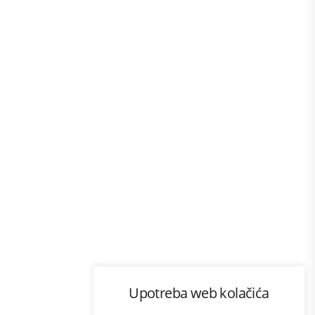
Program lojalnosti
Upotreba web kolačića
com
Bonus plus