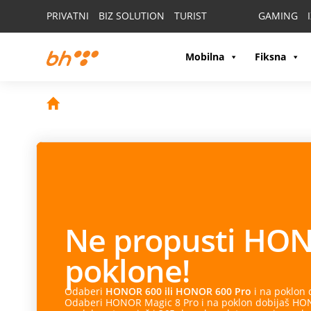
PRIVATNI
BIZ SOLUTION
TURIST
GAMING
Mobilna
Fiksna
Ne propusti
HON
poklone!
Odaberi
HONOR 600 ili HONOR 600 Pro
i na poklon
Odaberi HONOR Magic 8 Pro i na poklon dobijaš HONO