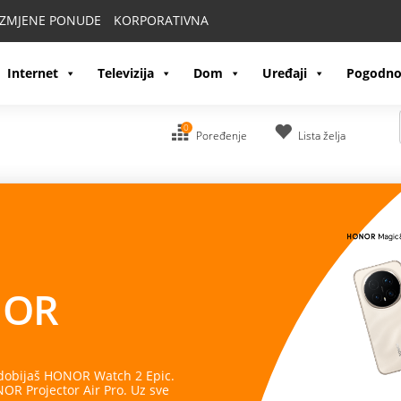
IZMJENE PONUDE
KORPORATIVNA
Internet
Televizija
Dom
Uređaji
Pogodno
0
Poređenje
Lista želja
OR
 dobijaš HONOR Watch 2 Epic.
R Projector Air Pro. Uz sve