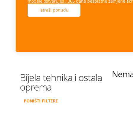
modele ostvaruješ i 365 dana besplatne zamjene ekr
Istraži ponudu
Nema 
Bijela tehnika i ostala
oprema
PONIŠTI FILTERE