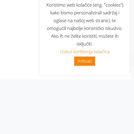
sluga
Prijava za newsletter
Koristimo web kolačiće (eng. "cookies")
kako bismo personalizirali sadržaj i
oglase na našoj web stranici, te
elecom
omogućili najbolje korisničko iskustvo.
Ako ih ne želite koristiti, možete ih
isključiti.
Uslovi korištenja kolačića
Prihvati
👋 Zdravo, kako mogu pomoći