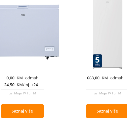
0,00
KM odmah
663,00
KM odmah
24,50
KM/mj x24
uz Moja TV Full M
uz Moja TV Full M
Saznaj više
Saznaj više