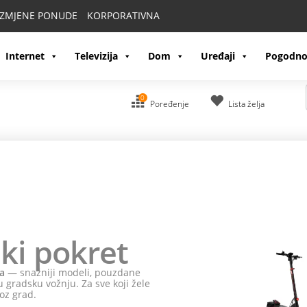
IZMJENE PONUDE
KORPORATIVNA
Internet
Televizija
Dom
Uređaji
Pogodno
0
Poređenje
Lista želja
ki pokret
a
— snažniji modeli, pouzdane
 gradsku vožnju. Za sve koji žele
oz grad.