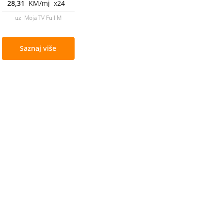
28,31
KM/mj x24
uz Moja TV Full M
Saznaj više