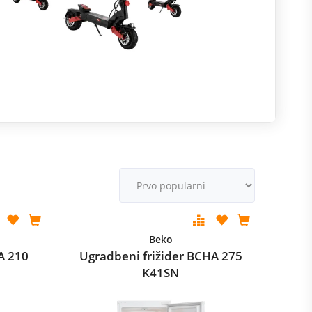
R
m
M
v
Beko
A 210
Ugradbeni frižider BCHA 275
K41SN