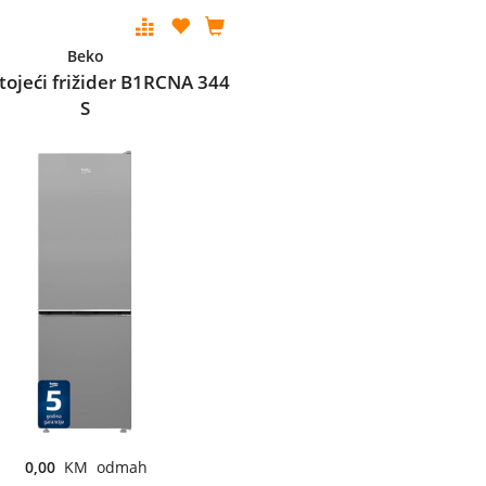
Beko
ojeći frižider B1RCNA 344
S
0,00
KM odmah