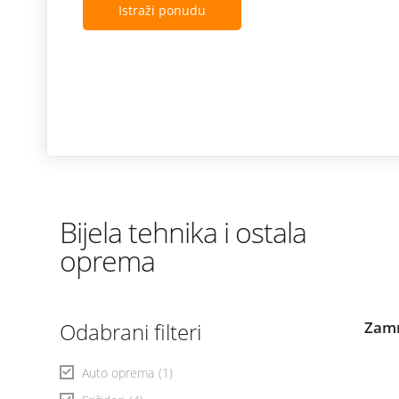
Istraži ponudu
Bijela tehnika i ostala
oprema
Odabrani filteri
Zamr
Auto oprema
(1)