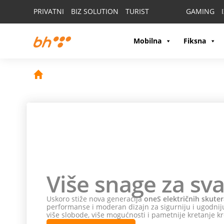
PRIVATNI
BIZ SOLUTION
TURIST
GAMING
Mobilna
Fiksna
Više snage za sva
Uskoro stiže nova generacija
oneS električnih skuter
performanse i moderan dizajn za sigurniju i ugodniju
više slobode, više mogućnosti i pametnije kretanje kr