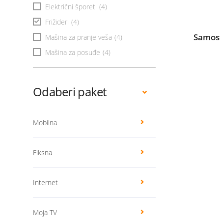
Električni šporeti
(4)
Frižideri
(4)
Samost
Mašina za pranje veša
(4)
Mašina za posuđe
(4)
Odaberi paket
Mobilna
Fiksna
Internet
Moja TV