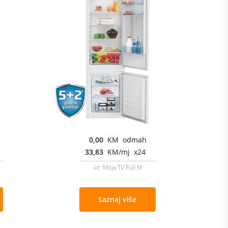
0,00
KM odmah
33,83
KM/mj x24
uz Moja TV Full M
Saznaj više