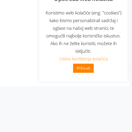
com
Bonus plus
sluga
Prijava za newsletter
Koristimo web kolačiće (eng. "cookies")
kako bismo personalizirali sadržaj i
oglase na našoj web stranici, te
elecom
omogućili najbolje korisničko iskustvo.
Ako ih ne želite koristiti, možete ih
isključiti.
Uslovi korištenja kolačića
Prihvati
👋 Zdravo, kako mogu pomoći?