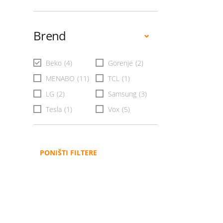
Brend
Beko
(4)
Gorenje
(2)
MENABO
(11)
TCL
(1)
LG
(2)
Samsung
(3)
Tesla
(1)
Vox
(5)
PONIŠTI FILTERE
Administracija
B2B