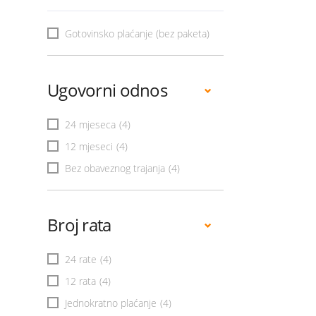
Gotovinsko plaćanje (bez paketa)
Ugovorni odnos
24 mjeseca
(4)
12 mjeseci
(4)
Bez obaveznog trajanja
(4)
Broj rata
24 rate
(4)
12 rata
(4)
Jednokratno plaćanje
(4)