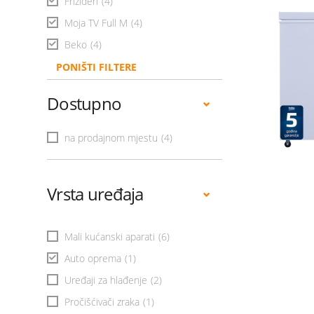
Frižideri
(4)
Moja TV Full M
(4)
Beko
(4)
PONIŠTI FILTERE
Dostupno
na prodajnom mjestu
(4)
Vrsta uređaja
Mali kućanski aparati
(6)
Auto oprema
(1)
Uređaji za hlađenje
(2)
Pročišćivači zraka
(1)