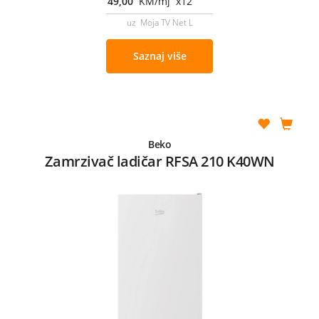
49,00
KM/mj x12
uz Moja TV Net L
Saznaj više
Beko
Zamrzivač ladičar RFSA 210 K40WN