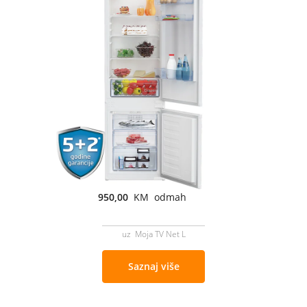
950,00
KM odmah
uz Moja TV Net L
Saznaj više