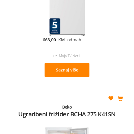
663,00
KM odmah
uz Moja TV Net L
Saznaj više
Beko
Ugradbeni frižider BCHA 275 K41SN