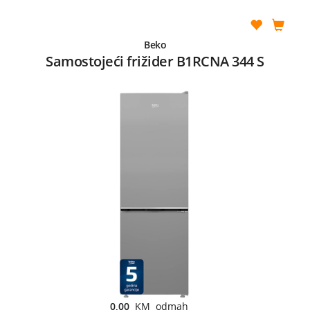
Beko
Samostojeći frižider B1RCNA 344 S
0,00
KM odmah