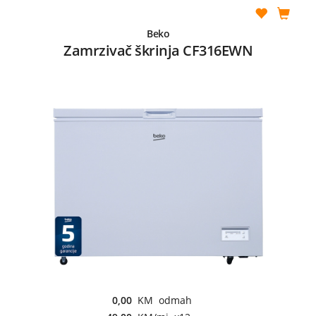
Beko
Zamrzivač škrinja CF316EWN
0,00
KM odmah