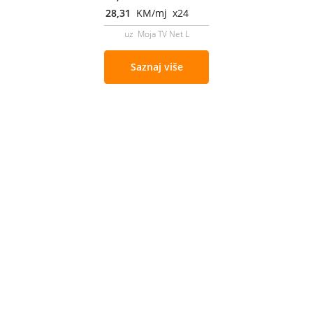
28,31
KM/mj x24
uz Moja TV Net L
Saznaj više