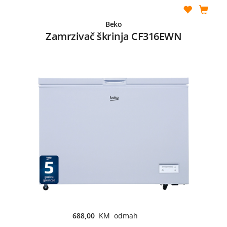
Beko
Zamrzivač škrinja CF316EWN
688,00
KM odmah