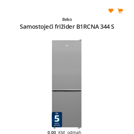
Beko
Samostojeći frižider B1RCNA 344 S
0,00
KM odmah