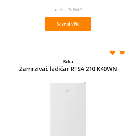
uz Moja TV Net S
Saznaj više
Beko
Zamrzivač ladičar RFSA 210 K40WN