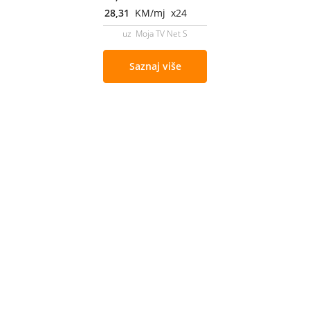
28,31
KM/mj x24
uz Moja TV Net S
Saznaj više