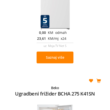
0,00
KM odmah
23,61
KM/mj x24
uz Moja TV Net S
Saznaj više
Beko
Ugradbeni frižider BCHA 275 K41SN