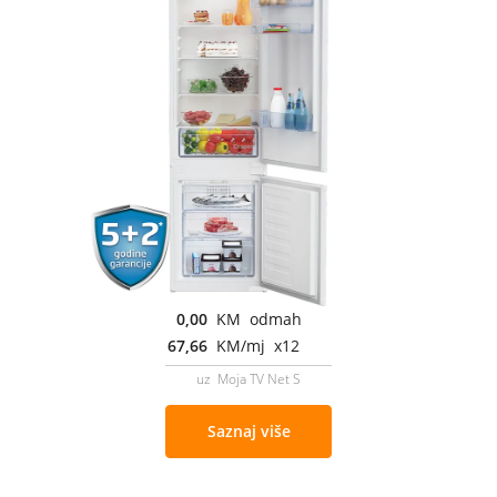
0,00
KM odmah
67,66
KM/mj x12
uz Moja TV Net S
Saznaj više