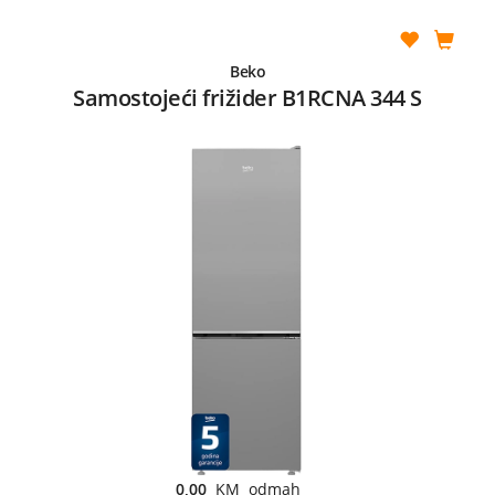
Beko
Samostojeći frižider B1RCNA 344 S
0,00
KM odmah