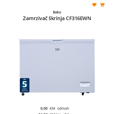
Beko
Zamrzivač škrinja CF316EWN
0,00
KM odmah