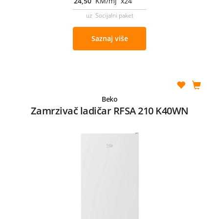
24,50
KM/mj x24
uz Socijalni paket
Saznaj više
Beko
Zamrzivač ladičar RFSA 210 K40WN