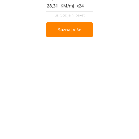
28,31
KM/mj x24
uz Socijalni paket
Saznaj više