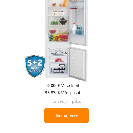
0,00
KM odmah
33,83
KM/mj x24
uz Socijalni paket
Saznaj više