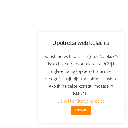
Upotreba web kolačića
Koristimo web kolačiće (eng. "cookies")
kako bismo personalizirali sadržaj i
oglase na našoj web stranici, te
omogućili najbolje korisničko iskustvo.
Ako ih ne želite koristiti, možete ih
isključiti.
Uslovi korištenja kolačića
Prihvati