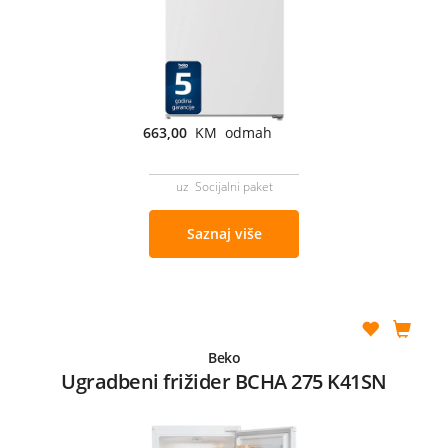
663,00
KM odmah
uz Socijalni paket
Saznaj više
Beko
Ugradbeni frižider BCHA 275 K41SN