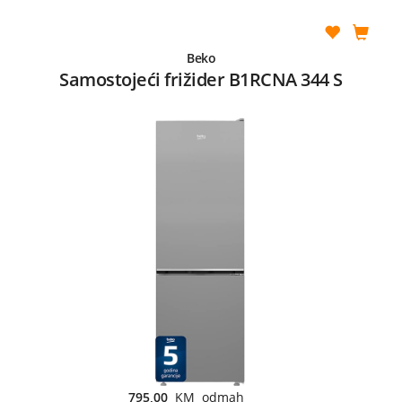
Beko
Samostojeći frižider B1RCNA 344 S
795,00
KM odmah