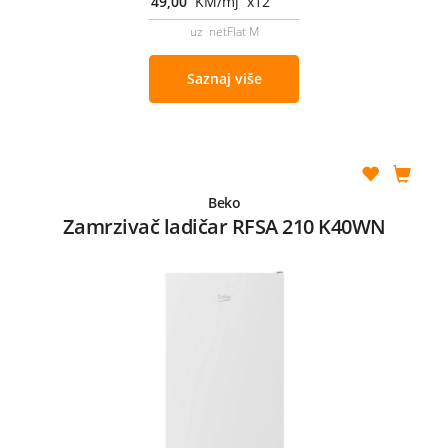
49,00
KM/mj x12
uz netFlat M
Saznaj više
Beko
Zamrzivač ladičar RFSA 210 K40WN