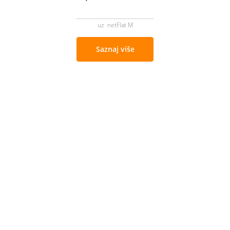
uz netFlat M
Saznaj više