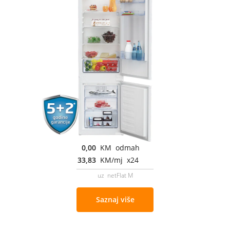
0,00
KM odmah
33,83
KM/mj x24
uz netFlat M
Saznaj više