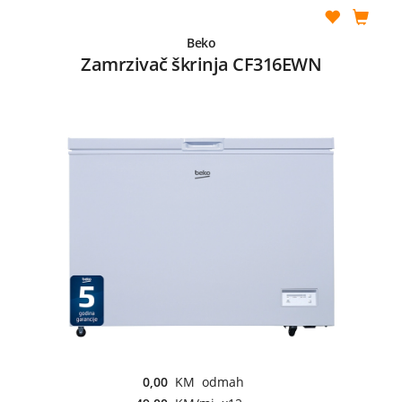
Beko
Zamrzivač škrinja CF316EWN
0,00
KM odmah