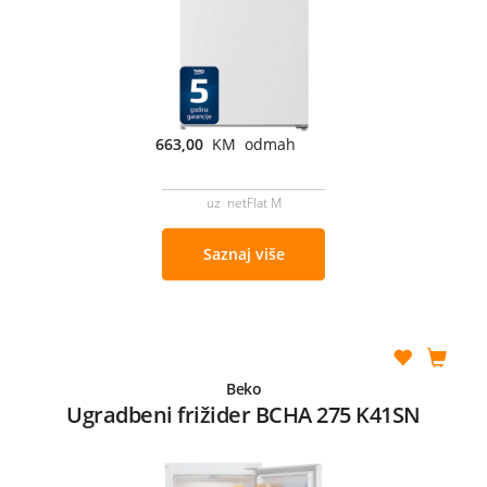
663,00
KM odmah
uz netFlat M
Saznaj više
Beko
Ugradbeni frižider BCHA 275 K41SN