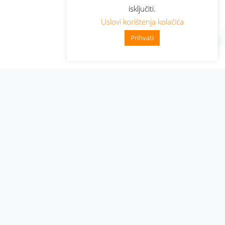
isključiti.
Uslovi korištenja kolačića
Prihvati
Administracija
Nabavke i pozivi
Karijera