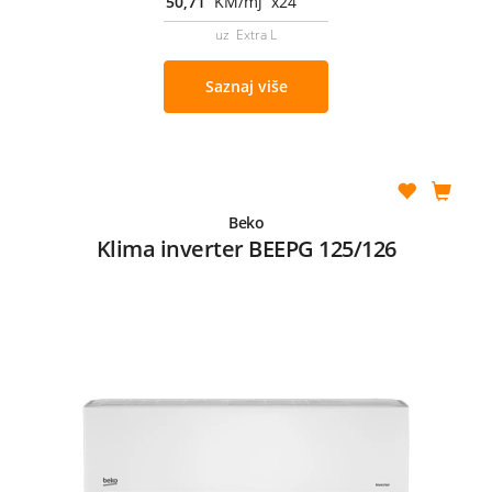
50,71
KM/mj x24
uz Extra L
Saznaj više
Beko
Klima inverter BEEPG 125/126