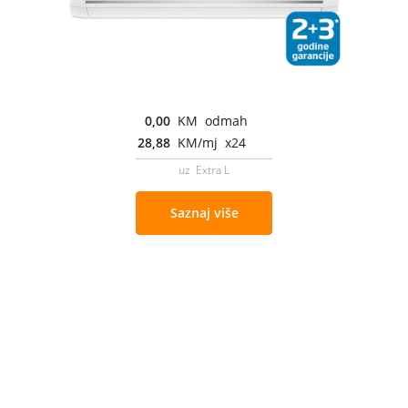
0,00
KM odmah
28,88
KM/mj x24
uz Extra L
Saznaj više