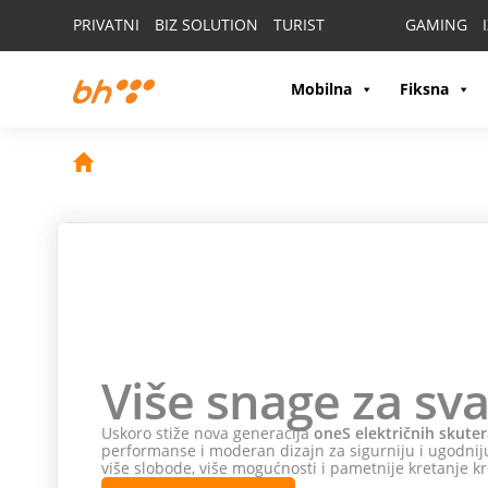
PRIVATNI
BIZ SOLUTION
TURIST
GAMING
Mobilna
Fiksna
Više snage za sva
Uskoro stiže nova generacija
oneS električnih skuter
performanse i moderan dizajn za sigurniju i ugodniju
više slobode, više mogućnosti i pametnije kretanje kr