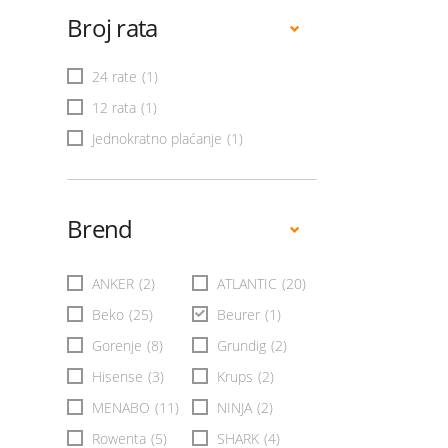
Broj rata
24 rate
(1)
12 rata
(1)
Jednokratno plaćanje
(1)
Brend
ANKER
(2)
ATLANTIC
(20)
Beko
(25)
Beurer
(1)
Gorenje
(8)
Grundig
(2)
Hisense
(3)
Krups
(2)
MENABO
(11)
NINJA
(2)
Rowenta
(5)
SHARK
(4)