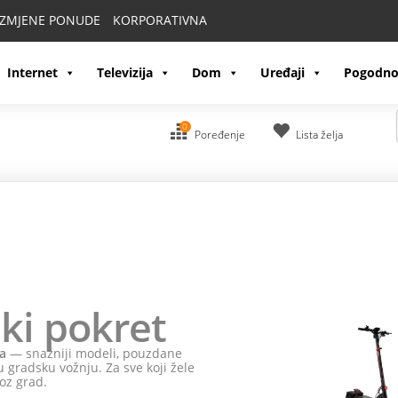
IZMJENE PONUDE
KORPORATIVNA
Internet
Televizija
Dom
Uređaji
Pogodno
0
Poređenje
Lista želja
ki pokret
a
— snažniji modeli, pouzdane
 gradsku vožnju. Za sve koji žele
oz grad.