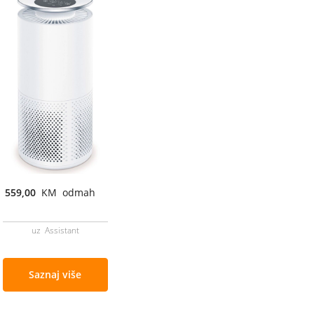
559,00
KM odmah
uz Assistant
Saznaj više