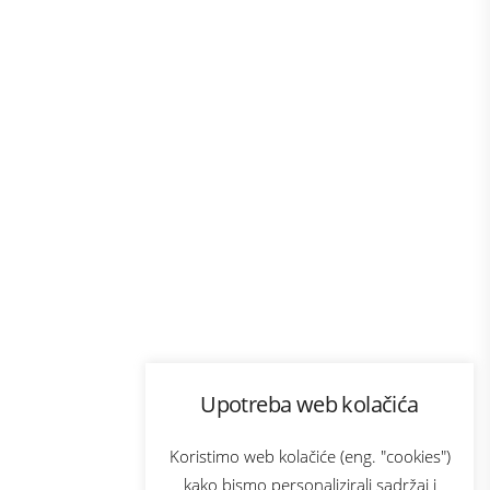
Program lojalnosti
Upotreba web kolačića
com
Bonus plus
sluga
Prijava za newsletter
Koristimo web kolačiće (eng. "cookies")
kako bismo personalizirali sadržaj i