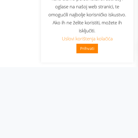
oglase na našoj web stranici, te
elecom
omogućili najbolje korisničko iskustvo.
Ako ih ne želite koristiti, možete ih
isključiti.
Uslovi korištenja kolačića
Prihvati
👋 Zdravo, kako mogu pomoći?