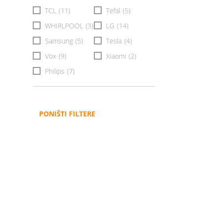
TCL
(11)
Tefal
(5)
WHIRLPOOL
(3)
LG
(14)
Samsung
(5)
Tesla
(4)
Vox
(9)
Xiaomi
(2)
Philips
(7)
PONIŠTI FILTERE
Administracija
B2B
Nabavke i pozivi
Veleprodaja
Karijera
Partneri
Pristup informacijama
Sponzorstva