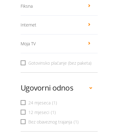
Fiksna
Internet
Moja TV
Gotovinsko plaćanje (bez paketa)
Ugovorni odnos
24 mjeseca
(1)
12 mjeseci
(1)
Bez obaveznog trajanja
(1)