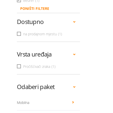
Beurer
(1)
PONIŠTI FILTERE
Dostupno
na prodajnom mjestu
(1)
Vrsta uređaja
Pročišćivači zraka
(1)
Odaberi paket
Mobilna