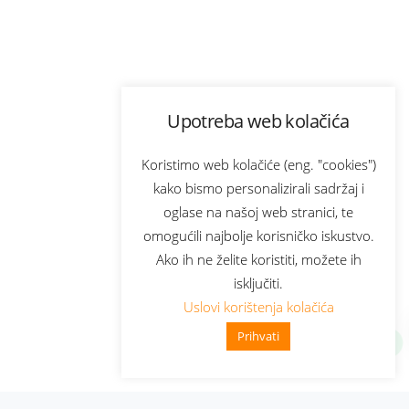
Upotreba web kolačića
Koristimo web kolačiće (eng. "cookies")
kako bismo personalizirali sadržaj i
oglase na našoj web stranici, te
omogućili najbolje korisničko iskustvo.
Ako ih ne želite koristiti, možete ih
isključiti.
Uslovi korištenja kolačića
Prihvati