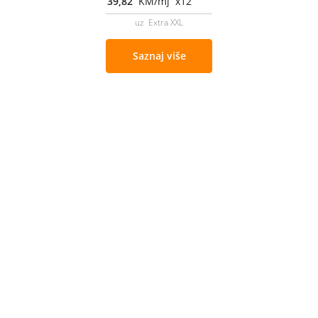
39,82
KM/mj x12
uz Extra XXL
Saznaj više