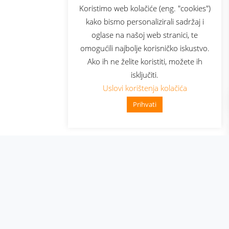
sluga
Prijava za newsletter
Koristimo web kolačiće (eng. "cookies")
kako bismo personalizirali sadržaj i
oglase na našoj web stranici, te
elecom
omogućili najbolje korisničko iskustvo.
Ako ih ne želite koristiti, možete ih
isključiti.
Uslovi korištenja kolačića
Prihvati
👋 Zdravo, kako mogu pomoći