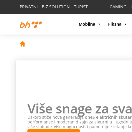
PRIVATNI
BIZ SOLUTION
TURIST
GAMING
Mobilna
Fiksna
Više snage za sva
Uskoro stiže nova generacija
oneS električnih skuter
performanse i moderan dizajn za sigurniju i ugodniju
više slobode, više mogućnosti i pametnije kretanje kr