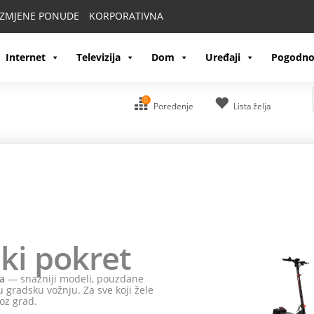
IZMJENE PONUDE
KORPORATIVNA
Internet
Televizija
Dom
Uređaji
Pogodno
0
Poređenje
Lista želja
ki pokret
a
— snažniji modeli, pouzdane
 gradsku vožnju. Za sve koji žele
oz grad.