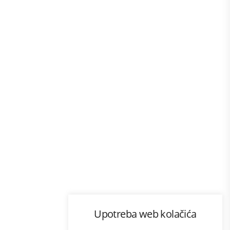
Program lojalnosti
Upotreba web kolačića
com
Bonus plus