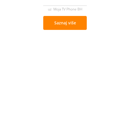
uz Moja TV Phone BH
Saznaj više