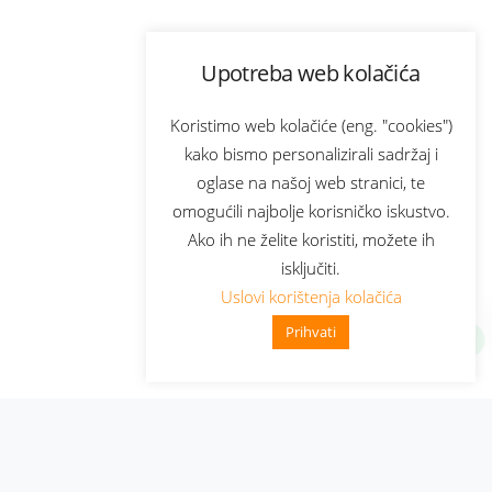
Upotreba web kolačića
Koristimo web kolačiće (eng. "cookies")
kako bismo personalizirali sadržaj i
oglase na našoj web stranici, te
omogućili najbolje korisničko iskustvo.
Ako ih ne želite koristiti, možete ih
isključiti.
Uslovi korištenja kolačića
Prihvati