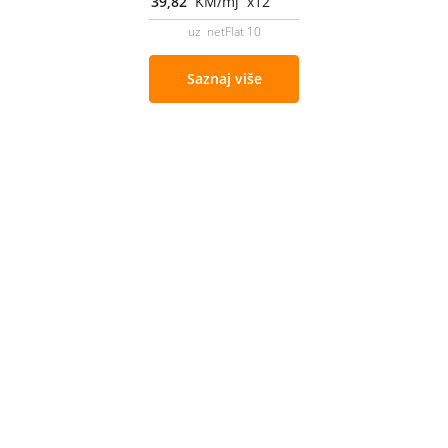
39,82
KM/mj x12
uz netFlat 10
Saznaj više