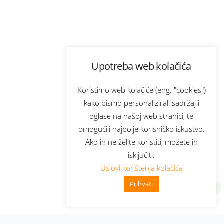
Upotreba web kolačića
Koristimo web kolačiće (eng. "cookies")
kako bismo personalizirali sadržaj i
oglase na našoj web stranici, te
omogućili najbolje korisničko iskustvo.
Ako ih ne želite koristiti, možete ih
isključiti.
Uslovi korištenja kolačića
Prihvati