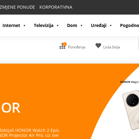
IZMJENE PONUDE
KORPORATIVNA
Internet
Televizija
Dom
Uređaji
Pogodno
0
Poređenje
Lista želja
OR
 dobijaš HONOR Watch 2 Epic.
R Projector Air Pro. Uz sve