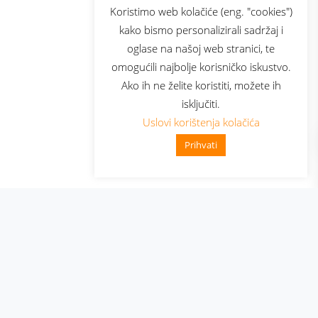
sluga
Prijava za newsletter
Koristimo web kolačiće (eng. "cookies")
kako bismo personalizirali sadržaj i
oglase na našoj web stranici, te
elecom
omogućili najbolje korisničko iskustvo.
Ako ih ne želite koristiti, možete ih
isključiti.
Uslovi korištenja kolačića
Prihvati
👋 Zdravo, kako mogu pomoći?