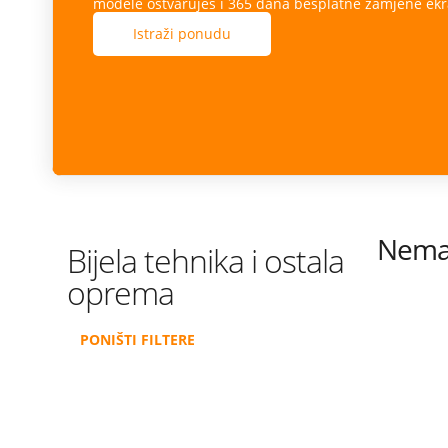
modele ostvaruješ i 365 dana besplatne zamjene ekr
Istraži ponudu
Nema 
Bijela tehnika i ostala
oprema
PONIŠTI FILTERE