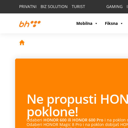
PRIVATNI
BIZ SOLUTION
TURIST
GAMING
Mobilna
Fiksna
Ne propusti
HON
poklone!
Odaberi
HONOR 600 ili HONOR 600 Pro
i na poklon
Odaberi HONOR Magic 8 Pro i na poklon dobijaš HONO