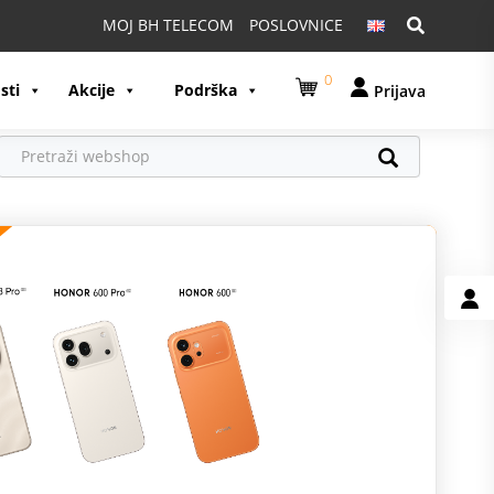
Pretraga:
MOJ BH TELECOM
POSLOVNICE
0
sti
Akcije
Podrška
Prijava
U
U
A
S
G
K
M
O
p
z
S
p
p
p
K
D
I
v
P
p
z
1
A
n
p