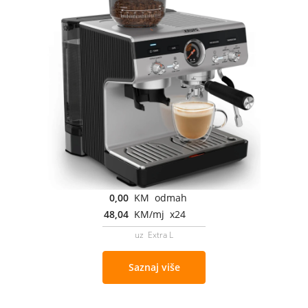
0,00
KM odmah
48,04
KM/mj x24
uz Extra L
Saznaj više