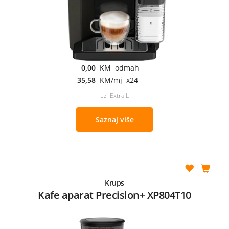
0,00
KM odmah
35,58
KM/mj x24
uz Extra L
Saznaj više
Krups
Kafe aparat Precision+ XP804T10