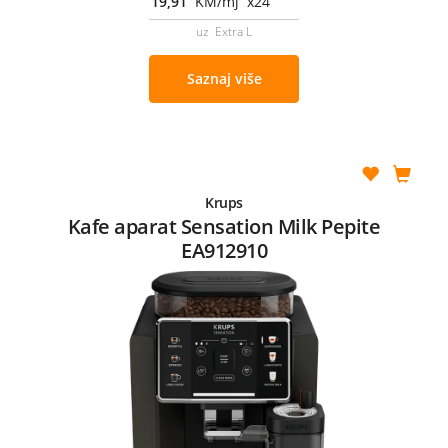
19,91
KM/mj x24
uz Extra L
Saznaj više
Krups
Kafe aparat Sensation Milk Pepite
EA912910