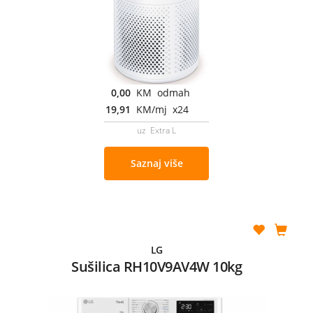
0,00
KM odmah
19,91
KM/mj x24
uz Extra L
Saznaj više
LG
Sušilica RH10V9AV4W 10kg