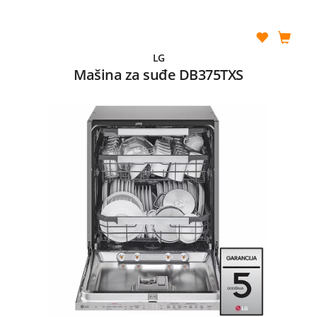
LG
Mašina za suđe DB375TXS