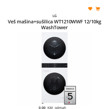
LG
Veš mašina+sušilica WT1210WWF 12/10kg
WashTower
0,00
KM odmah