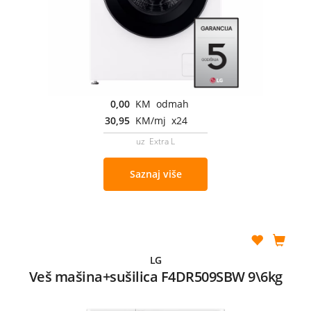
0,00
KM odmah
30,95
KM/mj x24
uz Extra L
Saznaj više
LG
Veš mašina+sušilica F4DR509SBW 9\6kg