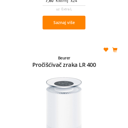
7,80
KM/mj x24
uz Extra L
Saznaj više
Beurer
Pročišćivač zraka LR 400