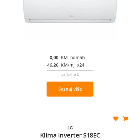
0,00
KM odmah
46,26
KM/mj x24
uz Extra L
Saznaj više
LG
Klima inverter S18EC