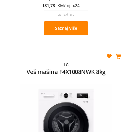
131,73
KM/mj x24
uz Extra L
Saznaj više
LG
Veš mašina F4X1008NWK 8kg