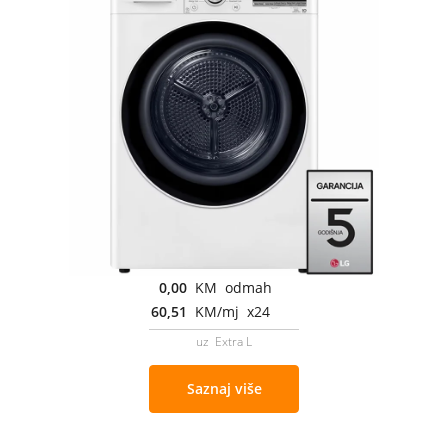
0,00
KM odmah
60,51
KM/mj x24
uz Extra L
Saznaj više