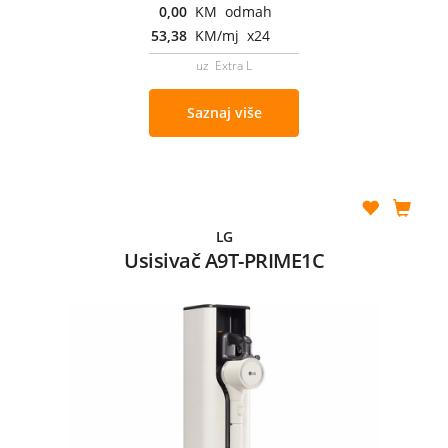
0,00
KM odmah
53,38
KM/mj x24
uz Extra L
Saznaj više
LG
Usisivač A9T-PRIME1C