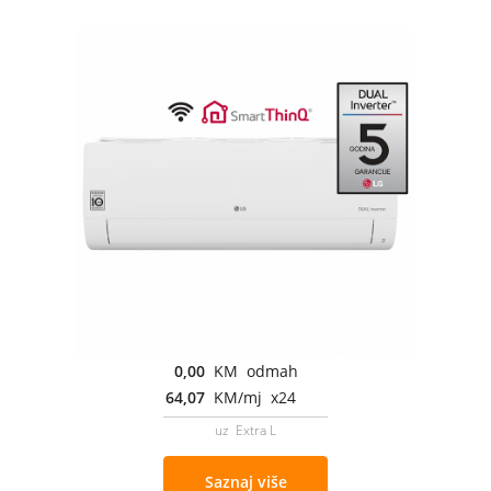
0,00
KM odmah
64,07
KM/mj x24
uz Extra L
Saznaj više