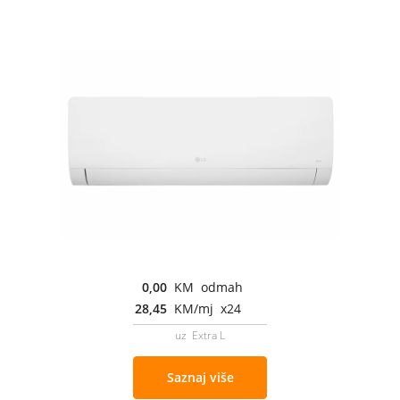
0,00
KM odmah
28,45
KM/mj x24
uz Extra L
Saznaj više