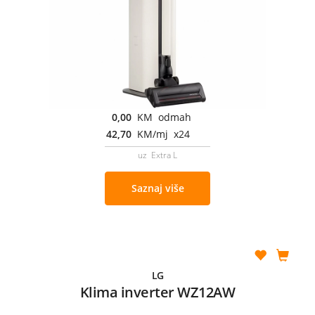
0,00
KM odmah
42,70
KM/mj x24
uz Extra L
Saznaj više
LG
Klima inverter WZ12AW