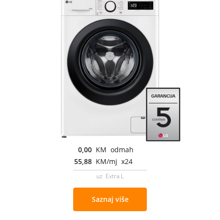
0,00
KM odmah
55,88
KM/mj x24
uz Extra L
Saznaj više