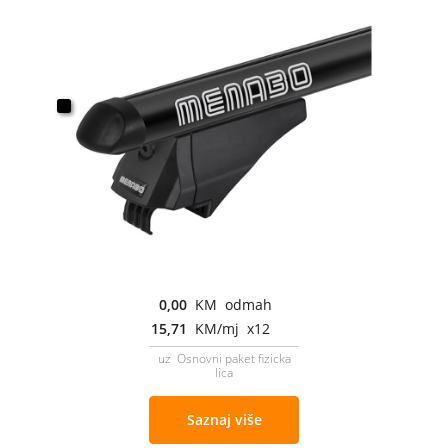
0,00
KM odmah
15,71
KM/mj x12
uz Osnovni paket fizicka
lica
Saznaj više