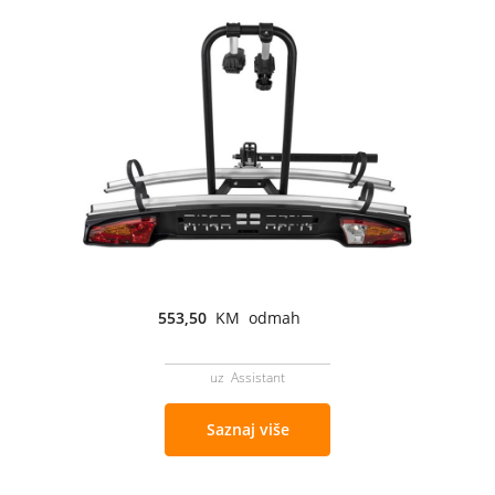
553,50
KM odmah
uz Assistant
Saznaj više