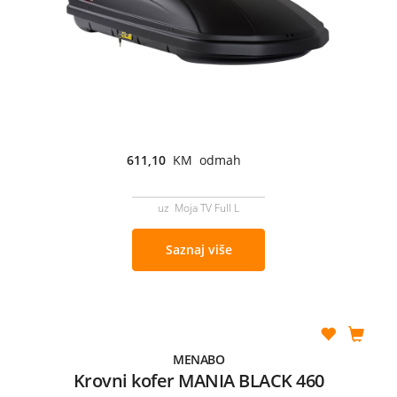
611,10
KM odmah
uz Moja TV Full L
Saznaj više
MENABO
Krovni kofer MANIA BLACK 460