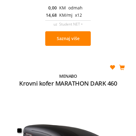
0,00
KM odmah
14,68
KM/mj x12
uz Student NET +
Saznaj više
MENABO
Krovni kofer MARATHON DARK 460