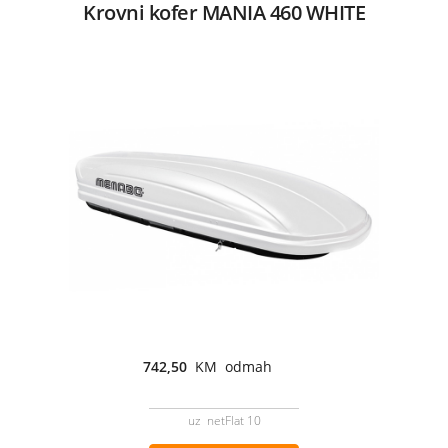
Krovni kofer MANIA 460 WHITE
742,50
KM odmah
uz netFlat 10