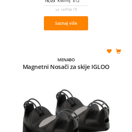
16,03
KM/mj x12
uz netFlat 10
Saznaj više
MENABO
Magnetni Nosači za skije IGLOO