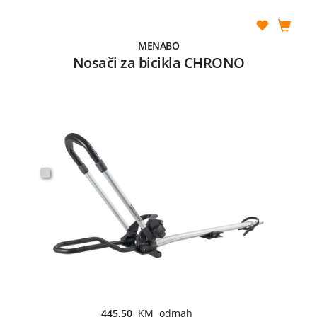
MENABO
Nosači za bicikla CHRONO
445,50
KM odmah