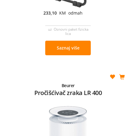
233,10
KM odmah
uz Osnovni paket fizicka
lica
Saznaj više
Beurer
Pročišćivač zraka LR 400