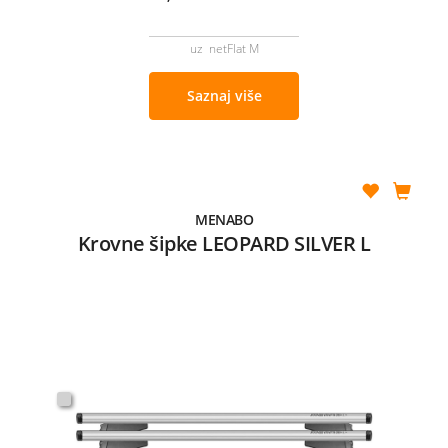
uz netFlat M
Saznaj više
MENABO
Krovne šipke LEOPARD SILVER L