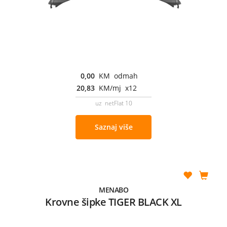
0,00
KM odmah
20,83
KM/mj x12
uz netFlat 10
Saznaj više
MENABO
Krovne šipke TIGER BLACK XL