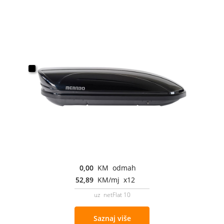
0,00
KM odmah
52,89
KM/mj x12
uz netFlat 10
Saznaj više