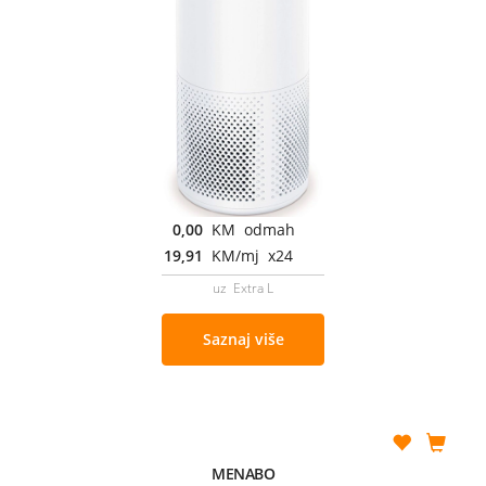
0,00
KM odmah
19,91
KM/mj x24
uz Extra L
Saznaj više
MENABO