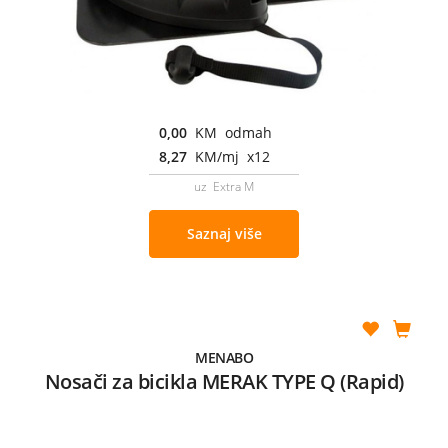
0,00
KM odmah
8,27
KM/mj x12
uz Extra M
Saznaj više
MENABO
Nosači za bicikla MERAK TYPE Q (Rapid)