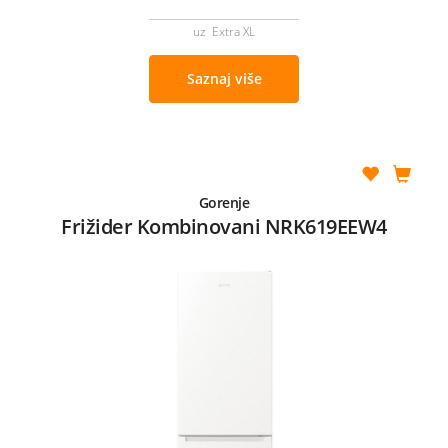
uz Extra XL
Saznaj više
Gorenje
Frižider Kombinovani NRK619EEW4