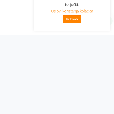
isključiti.
Uslovi korištenja kolačića
Prihvati
Administracija
Nabavke i pozivi
Karijera