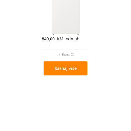
849,00
KM odmah
uz Extra XL
Saznaj više