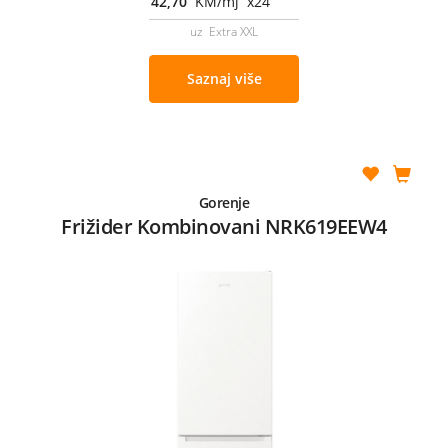
42,70
KM/mj x24
uz Extra XXL
Saznaj više
Gorenje
Frižider Kombinovani NRK619EEW4