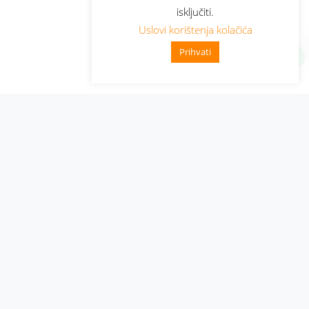
isključiti.
Uslovi korištenja kolačića
Prihvati
Administracija
Nabavke i pozivi
Karijera