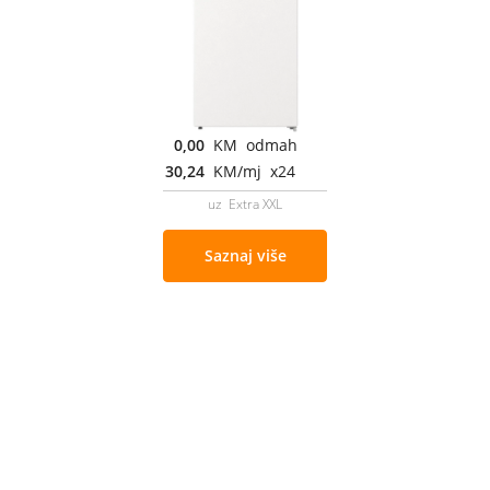
0,00
KM odmah
30,24
KM/mj x24
uz Extra XXL
Saznaj više