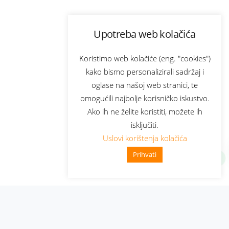
Upotreba web kolačića
Koristimo web kolačiće (eng. "cookies")
kako bismo personalizirali sadržaj i
oglase na našoj web stranici, te
omogućili najbolje korisničko iskustvo.
Ako ih ne želite koristiti, možete ih
isključiti.
Uslovi korištenja kolačića
Prihvati