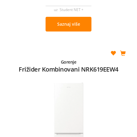
uz Student NET +
Saznaj više
Gorenje
Frižider Kombinovani NRK619EEW4