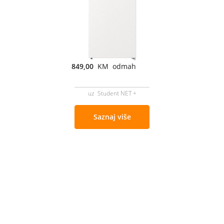
849,00
KM odmah
uz Student NET +
Saznaj više