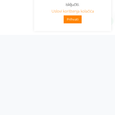
isključiti.
Uslovi korištenja kolačića
Prihvati
Administracija
Nabavke i pozivi
Karijera