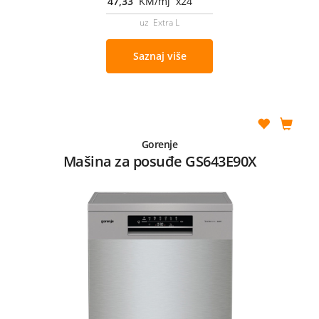
47,33
KM/mj x24
uz Extra L
Saznaj više
Gorenje
Mašina za posuđe GS643E90X