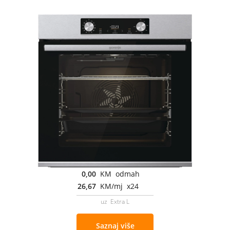
0,00
KM odmah
26,67
KM/mj x24
uz Extra L
Saznaj više