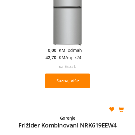
0,00
KM odmah
42,70
KM/mj x24
uz Extra L
Saznaj više
Gorenje
Frižider Kombinovani NRK619EEW4