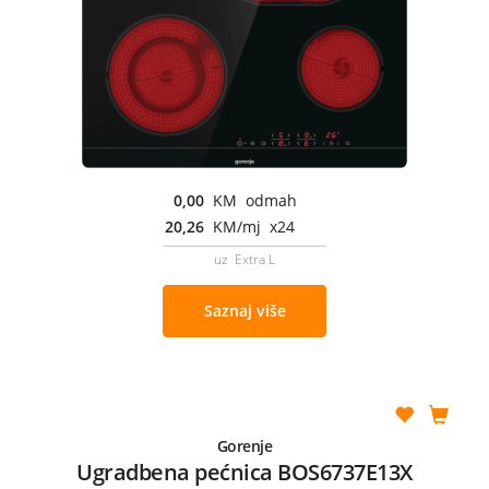
0,00
KM odmah
20,26
KM/mj x24
uz Extra L
Saznaj više
Gorenje
Ugradbena pećnica BOS6737E13X