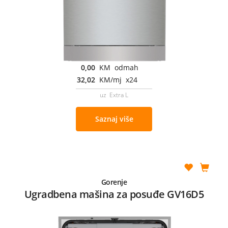
0,00
KM odmah
32,02
KM/mj x24
uz Extra L
Saznaj više
Gorenje
Ugradbena mašina za posuđe GV16D5