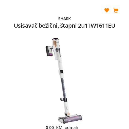
SHARK
Usisavač bežični, štapni 2u1 IW1611EU
0,00
KM odmah