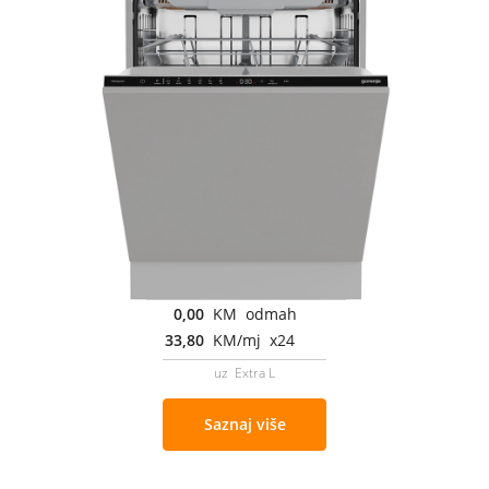
0,00
KM odmah
33,80
KM/mj x24
uz Extra L
Saznaj više