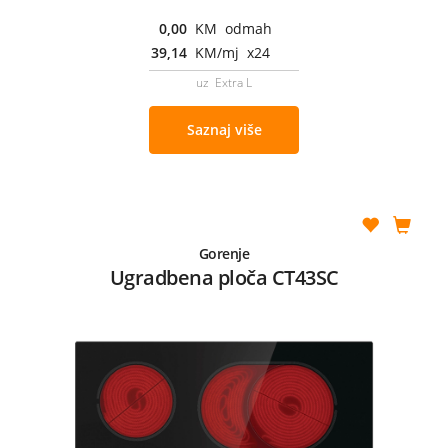
0,00
KM odmah
39,14
KM/mj x24
uz Extra L
Saznaj više
Gorenje
Ugradbena ploča CT43SC