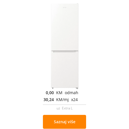
0,00
KM odmah
30,24
KM/mj x24
uz Extra L
Saznaj više