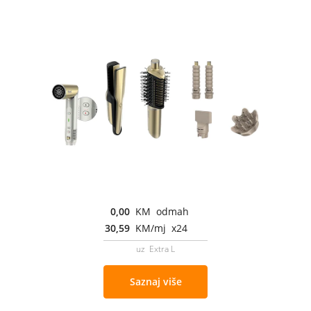
0,00
KM odmah
30,59
KM/mj x24
uz Extra L
Saznaj više