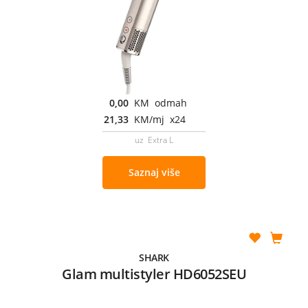
0,00
KM odmah
21,33
KM/mj x24
uz Extra L
Saznaj više
SHARK
Glam multistyler HD6052SEU