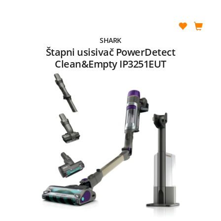
SHARK
Štapni usisivač PowerDetect
Clean&Empty IP3251EUT