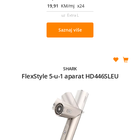
19,91
KM/mj x24
uz Extra L
Saznaj više
SHARK
FlexStyle 5-u-1 aparat HD446SLEU