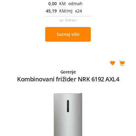
0,00
KM odmah
45,19
KM/mj x24
uz Extra L
Saznaj više
Gorenje
Kombinovani frižider NRK 6192 AXL4