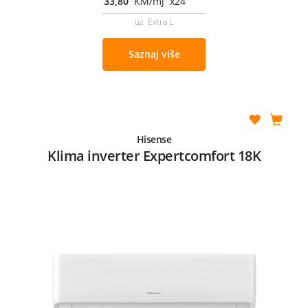
33,80
KM/mj x24
uz Extra L
Saznaj više
Hisense
Klima inverter Expertcomfort 18K