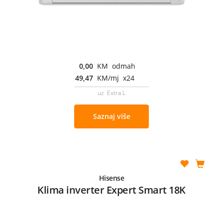
0,00
KM odmah
49,47
KM/mj x24
uz Extra L
Saznaj više
Hisense
Klima inverter Expert Smart 18K