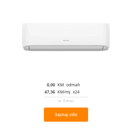
0,00
KM odmah
47,36
KM/mj x24
uz Extra L
Saznaj više