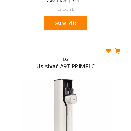
7,80
KM/mj x24
uz Extra L
Saznaj više
LG
Usisivač A9T-PRIME1C