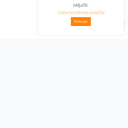
isključiti.
Uslovi korištenja kolačića
Prihvati
Administracija
Nabavke i pozivi
Karijera