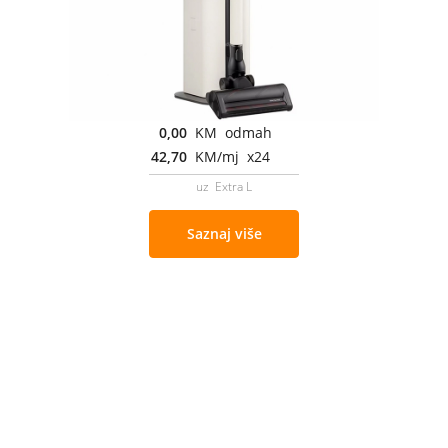
0,00
KM odmah
42,70
KM/mj x24
uz Extra L
Saznaj više